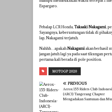
mampu membukukan waktu tercepat 1 menit
Espargaro.
Pebalap LCR Honda,
Takaaki Nakagami
, p
Sayangnya, keberuntungan tidak di pihakn
lap, Nakagami terjatuh.
Nahhh…apakah
Nakagami
akan berhasil m
jangan jatuh lagi ya pada saat tikungan pe
pertama kali berada di pole position.
MOTOGP 2020
PREVIOUS
Aerox 155 Riders Club Indones
(ARCI) Tangerang Chapter
Mengadakan Santunan dan Mu