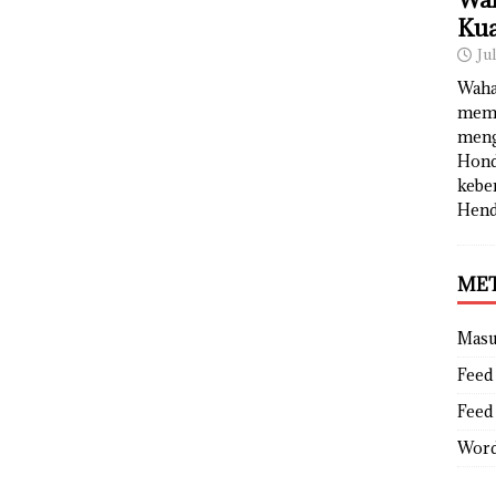
Kua
Ju
Waha
memb
meng
Hond
kebe
Hend
ME
Mas
Feed 
Feed
Word