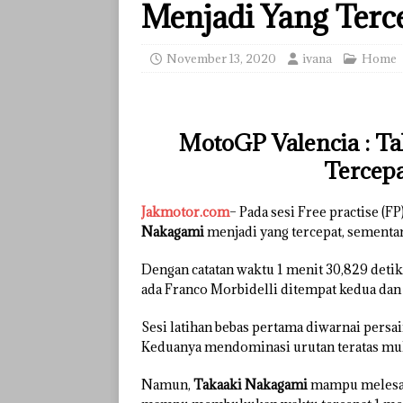
Menjadi Yang Terce
November 13, 2020
ivana
Home
MotoGP Valencia : T
Tercepa
Jakmotor.com
– Pada sesi Free practise (F
Nakagami
menjadi yang tercepat, sementa
Dengan catatan waktu 1 menit 30,829 deti
ada Franco Morbidelli ditempat kedua dan 
Sesi latihan bebas pertama diwarnai persai
Keduanya mendominasi urutan teratas mulai
Namun,
Takaaki Nakagami
mampu melesat 