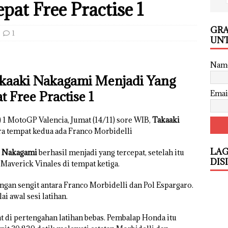
pat Free Practise 1
GRA
1
UNT
Nam
akaaki Nakagami Menjadi Yang
t Free Practise 1
Emai
P) 1 MotoGP Valencia, Jumat (14/11) sore WIB,
Takaaki
ra tempat kedua ada Franco Morbidelli
LAG
k
Nakagami
berhasil menjadi yang tercepat, setelah itu
DIS
Maverick Vinales di tempat ketiga.
ngan sengit antara Franco Morbidelli dan Pol Espargaro.
 awal sesi latihan.
di pertengahan latihan bebas. Pembalap Honda itu