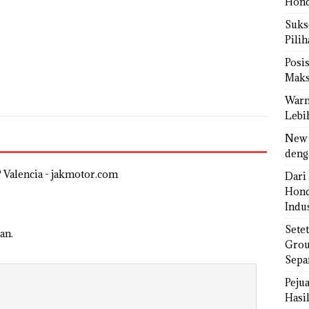
Hond
Sukse
Pili
Posi
Maks
Warn
Lebi
New 
deng
P Valencia - jakmotor.com
Dari 
Hond
Indus
Sete
an.
Grou
Sepa
Peju
Hasil