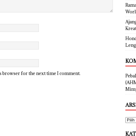
Rama
Worl
Ajan
Kreat
Hond
Leng
KOM
is browser for the next time I comment.
Peba
(AHM
Mimp
ARS
KAT