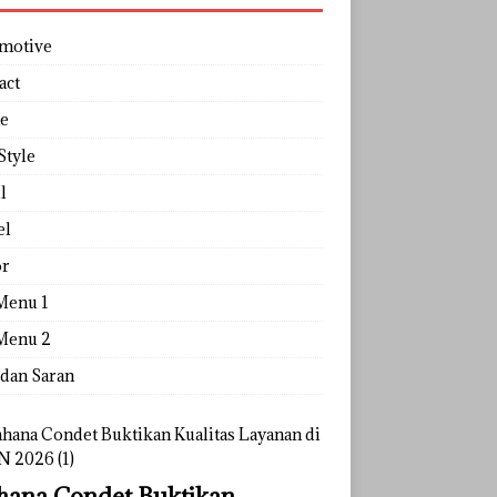
motive
act
e
Style
l
el
r
Menu 1
Menu 2
 dan Saran
ana Condet Buktikan