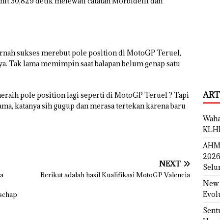
 30,829 detik melewati catatan Morbidelli dan
ernah sukses merebut pole position di MotoGP Teruel,
ya. Tak lama memimpin saat balapan belum genap satu
ART
eraih pole position lagi seperti di MotoGP Teruel ? Tapi
rtama, katanya sih gugup dan merasa tertekan karena baru
Waha
KLH
AHM 
2026
NEXT
Selu
ia
Berikut adalah hasil Kualifikasi MotoGP Valencia
New 
Evol
schap
Sent