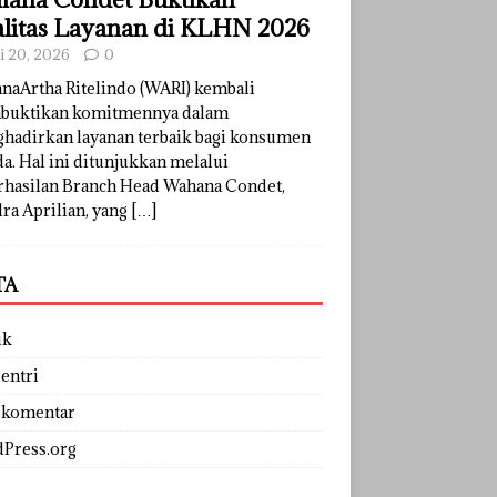
litas Layanan di KLHN 2026
li 20, 2026
0
naArtha Ritelindo (WARI) kembali
uktikan komitmennya dalam
hadirkan layanan terbaik bagi konsumen
a. Hal ini ditunjukkan melalui
rhasilan Branch Head Wahana Condet,
ra Aprilian, yang
[…]
TA
uk
entri
 komentar
Press.org