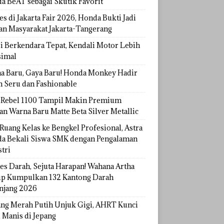
a BeAT sebagai Skutik Favorit
s di Jakarta Fair 2026, Honda Bukti Jadi
han Masyarakat Jakarta-Tangerang
si Berkendara Tepat, Kendali Motor Lebih
imal
a Baru, Gaya Baru! Honda Monkey Hadir
h Seru dan Fashionable
Rebel 1100 Tampil Makin Premium
an Warna Baru Matte Beta Silver Metallic
Ruang Kelas ke Bengkel Profesional, Astra
a Bekali Siswa SMK dengan Pengalaman
tri
tes Darah, Sejuta Harapan! Wahana Artha
p Kumpulkan 132 Kantong Darah
njang 2026
ang Merah Putih Unjuk Gigi, AHRT Kunci
 Manis di Jepang