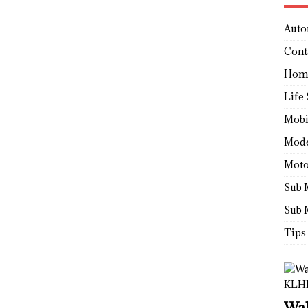
Auto
Cont
Hom
Life 
Mobi
Mod
Moto
Sub 
Sub 
Tips
Wah