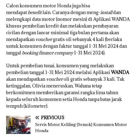
Calon konsumen motor Honda juga bisa
mendapat
benefit
lain. Caranya dengan meng-
install
dan
melengkapi data motor (nomor mesin) di Aplikasi WANDA
khusus pembelian kredit dan melakukan pembayaran
cicilan dengan lancar minimal tiga bulan pertama akan
mendapatkan
voucher
gratis oli sebanyak 4 kali (berlaku
untuk konsumen dengan faktur tanggal 1-31 Mei 2024 dan
tanggal
booking finance company
1-31 Mei 2024).
Untuk pembelian tunai, konsumen yang melakukan
pembelian tanggal 1-31 Mei 2024 melalui Aplikasi
WANDA
akan mendapatkan
voucher
oli gratis sebanyak 3 kali. Tak
ketinggalan, Olivia meneruskan, Wahana tetap
berkomitmen memberikan garansi rangka lima tahun
kepada seluruh konsumen setia Honda tanpa batas jarak
tempuh (kilometer).
PREVIOUS
Servis Motor Keliling (Semok) Konsumen Motor
Honda