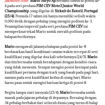
Jakmotor.com
–
Mario Suryo Aji
berhasil finish di posisi ke-
4 pada seri perdana
FIM CEV Moto3 Junior World
Championship
, yang digelar di
Sirkuit do Estoril, Portugal
(25/4)
. Pemuda 17 tahun ini hanya memiliki selisih waktu
0,060 detik dengan pebalap yang mengisi podium ke-3.
Penampilan impresif pada seri perdana
FIM CEV
ini
memperkuat tekad Mario untuk meraih podium pada
balapan berikutnya.
Mario
mengawali jalannya balapan pada posisi ke-8
berdasarkan hasil kombinasi catatan waktu tercepat di sesi
kualifikasi yang digelar dua kali sebelumnya (24/5).
Mario
dan tim berusaha untuk beradaptasi dengan kondisi cuaca
yang tidak menentu. Sempat mengisi posisi keempat pada
kualifikasi pertama dengan track yang basah pada pagi hari,
namun pada sesi kualifikasi kedua di siang hari, Mario
harus puas untuk mengisi barisan ketiga di posisi 8.
Begitu lampu start menyala (25/4),
Mario
berusaha untuk
masuk pada jajaran pebalap di depannya. Bersaing dengan
34 pebalap berbakat dari seluruh dunia yang turun di balap