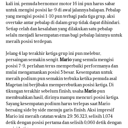
kali ini, pemuda bernomor motor 16 ini pun harus sabar
untuk mengisi posisi ke-9 di awal jalannya balapan. Pebalap
yang mengisi posisi 1-10 pun terbagi pada tiga grup, aksi
overtake antar pebalap di dalam grup tidak dapat dihindari.
Setiap celah dan kesalahan yang dilakukan satu pebalap
selalu menjadi kesempatan emas bagi pebalap lainnya untuk
meraih posisi terdepan.
Jelang 4 lap terakhir ketiga grup ini pun melebur,
persaingan semakin sengit.
Mario
yang semula mengisi
posisi 7-9, perlahan terus memperbaiki performanya dan
mulai mengamankan posisi 5 besar. Kesempatan untuk
meraih podium pun semakin terbuka ketika pemuda asal
Magetan ini berjibaku memperebutkan posisi ketiga. Di
tikungan terakhir sebelum finish, usaha
Mario
pun
membuahkan hasil, dirinya mampu mencuri posisi ketiga.
Sayang kesempatan podium harus terlepas saat Mario
bersaing side by side menuju garis finish. Aksi impresif
Mario ini meraih catatan waktu 29: 56.323, selisih 1,074
detik dengan posisi pertama dan selisih 0,060 detik dengan