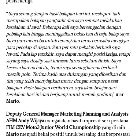
posisi ketiga.
“
Saya senang dengan hasil balapan hari ini, meskipun tadi
merupakan balapan yang sulit dan saya sempat melakukan
kesalahan di awal. Beberapa kali saya bersenggolan dengan
pebalap lain hingga meninggalkan bekas ban di baju balap saya.
Saya pun mencoba untuk tenang dan terus berusaha mengejar
para pebalap di depan. Satu per satu pebalap berhasil saya
lewati. Pada lap terakhir, saya dapat mengisi posisi ketiga, tetapi
sayang saya disalip saat lintasan lurus sebelum finish. Saya
kecewa karena hal itu, tetapi saya senang karena berhasil
meraih poin. Terima kasih atas dukungan yang diberikan dan
tim yang telah menyiapkan motor dengan sempurna saat
balapan. Pada balapan berikutnya, saya akan belajar dari
kesalahan hari ini dan berjuang untuk meraih podium
,” ujar
Mario
.
Deputy General Manager Marketing Planning and Analysis
AHM Andy Wijaya
mengatakan hasil impresif seri perdana
FIM CEV Moto3 Junior World Championship
yang diraih
Mario
menjadi bekal positif untuk bersaing dan berprestasi