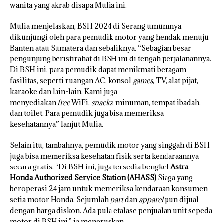
wanita yang akrab disapa Mulia ini.
Mulia menjelaskan, BSH 2024 di Serang umumnya
dikunjungi oleh para pemudik motor yang hendak menuju
Banten atau Sumatera dan sebaliknya. “Sebagian besar
pengunjung beristirahat di BSH ini di tengah perjalanannya.
Di BSH ini, para pemudik dapat menikmati beragam
fasilitas, seperti ruangan AC, konsol
games
, TV, alat pijat,
karaoke dan lain-lain. Kami juga
menyediakan
free
WiFi,
snacks
, minuman, tempat ibadah,
dan toilet. Para pemudik juga bisa memeriksa
kesehatannya,” lanjut Mulia.
Selain itu, tambahnya, pemudik motor yang singgah di BSH
juga bisa memeriksa kesehatan fisik serta kendaraannya
secara gratis. “Di BSH ini, juga tersedia bengkel
Astra
Honda Authorized Service Station (AHASS)
Siaga yang
beroperasi 24 jam untuk memeriksa kendaraan konsumen
setia motor Honda. Sejumlah
part
dan
apparel
pun dijual
dengan harga diskon. Ada pula etalase penjualan unit sepeda
motor di BSH ini,” ia meneruskan.