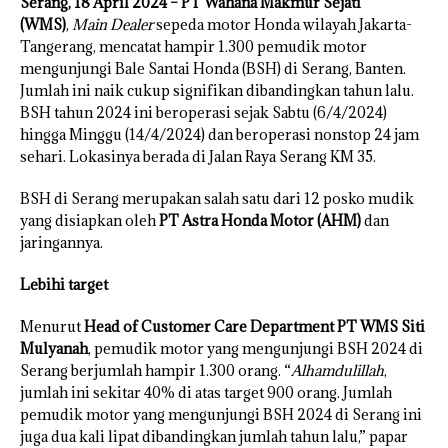
Serang, 18 April 2024 – PT Wahana Makmur Sejati
(WMS)
,
Main Dealer
sepeda motor Honda wilayah Jakarta-
Tangerang, mencatat hampir 1.300 pemudik motor
mengunjungi Bale Santai Honda (BSH) di Serang, Banten.
Jumlah ini naik cukup signifikan dibandingkan tahun lalu.
BSH tahun 2024 ini beroperasi sejak Sabtu (6/4/2024)
hingga Minggu (14/4/2024) dan beroperasi nonstop 24 jam
sehari. Lokasinya berada di Jalan Raya Serang KM 35.
BSH di Serang merupakan salah satu dari 12 posko mudik
yang disiapkan oleh
PT Astra Honda Motor (AHM)
dan
jaringannya.
Lebihi target
Menurut
Head of Customer Care Department PT WMS Siti
Mulyanah
, pemudik motor yang mengunjungi BSH 2024 di
Serang berjumlah hampir 1.300 orang. “
Alhamdulillah
,
jumlah ini sekitar 40% di atas target 900 orang. Jumlah
pemudik motor yang mengunjungi BSH 2024 di Serang ini
juga dua kali lipat dibandingkan jumlah tahun lalu,” papar