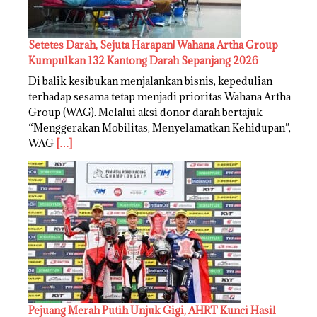
Setetes Darah, Sejuta Harapan! Wahana Artha Group
Kumpulkan 132 Kantong Darah Sepanjang 2026
Di balik kesibukan menjalankan bisnis, kepedulian
terhadap sesama tetap menjadi prioritas Wahana Artha
Group (WAG). Melalui aksi donor darah bertajuk
“Menggerakan Mobilitas, Menyelamatkan Kehidupan”,
WAG
[…]
Pejuang Merah Putih Unjuk Gigi, AHRT Kunci Hasil