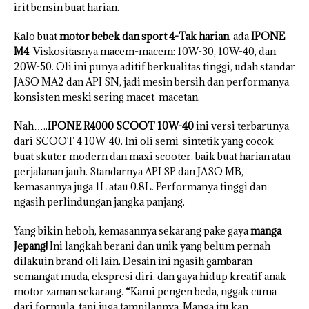
irit bensin buat harian.
Kalo buat
motor bebek dan sport 4-Tak harian
, ada
IPONE
M4
. Viskositasnya macem-macem: 10W-30, 10W-40, dan
20W-50. Oli ini punya aditif berkualitas tinggi, udah standar
JASO MA2 dan API SN, jadi mesin bersih dan performanya
konsisten meski sering macet-macetan.
Nah…..
IPONE R4000 SCOOT 10W-40
ini versi terbarunya
dari SCOOT 4 10W-40. Ini oli semi-sintetik yang cocok
buat skuter modern dan maxi scooter, baik buat harian atau
perjalanan jauh. Standarnya API SP dan JASO MB,
kemasannya juga 1L atau 0.8L. Performanya tinggi dan
ngasih perlindungan jangka panjang.
Yang bikin heboh, kemasannya sekarang pake gaya
manga
Jepang!
Ini langkah berani dan unik yang belum pernah
dilakuin brand oli lain. Desain ini ngasih gambaran
semangat muda, ekspresi diri, dan gaya hidup kreatif anak
motor zaman sekarang. “Kami pengen beda, nggak cuma
dari formula, tapi juga tampilannya. Manga itu kan