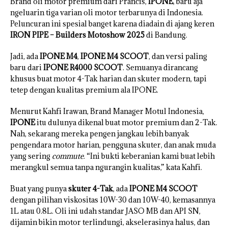
Brand oli motor premium dari Prancis,
IPONE
, baru aja
ngeluarin tiga varian oli motor terbarunya di Indonesia.
Peluncuran ini spesial banget karena diadain di ajang keren
IRON PIPE – Builders Motoshow 2025
di Bandung.
Jadi, ada
IPONE M4
,
IPONE M4 SCOOT
, dan versi paling
baru dari
IPONE R4000 SCOOT
. Semuanya dirancang
khusus buat motor 4-Tak harian dan skuter modern, tapi
tetep dengan kualitas premium ala IPONE.
Menurut Kahfi Irawan, Brand Manager Motul Indonesia,
IPONE
itu dulunya dikenal buat motor premium dan 2-Tak.
Nah, sekarang mereka pengen jangkau lebih banyak
pengendara motor harian, pengguna skuter, dan anak muda
yang sering
commute
. “Ini bukti keberanian kami buat lebih
merangkul semua tanpa ngurangin kualitas,” kata Kahfi.
Buat yang punya
skuter 4-Tak
, ada
IPONE M4 SCOOT
dengan pilihan viskositas 10W-30 dan 10W-40, kemasannya
1L atau 0.8L. Oli ini udah standar JASO MB dan API SN,
dijamin bikin motor terlindungi, akselerasinya halus, dan