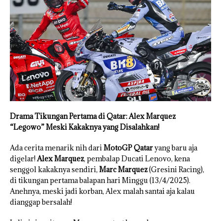
Drama Tikungan Pertama di Qatar: Alex Marquez
“Legowo” Meski Kakaknya yang Disalahkan!
Ada cerita menarik nih dari
MotoGP Qatar
yang baru aja
digelar!
Alex Marquez
, pembalap Ducati Lenovo, kena
senggol kakaknya sendiri,
Marc Marquez
(Gresini Racing),
di tikungan pertama balapan hari Minggu (13/4/2025).
Anehnya, meski jadi korban, Alex malah santai aja kalau
dianggap bersalah!