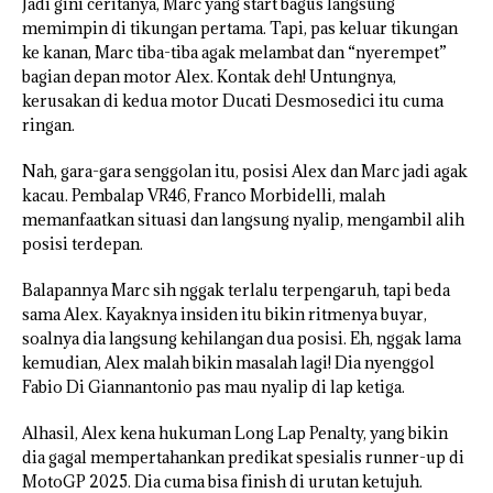
Jadi gini ceritanya, Marc yang start bagus langsung
memimpin di tikungan pertama. Tapi, pas keluar tikungan
ke kanan, Marc tiba-tiba agak melambat dan “nyerempet”
bagian depan motor Alex. Kontak deh! Untungnya,
kerusakan di kedua motor Ducati Desmosedici itu cuma
ringan.
Nah, gara-gara senggolan itu, posisi Alex dan Marc jadi agak
kacau. Pembalap VR46, Franco Morbidelli, malah
memanfaatkan situasi dan langsung nyalip, mengambil alih
posisi terdepan.
Balapannya Marc sih nggak terlalu terpengaruh, tapi beda
sama Alex. Kayaknya insiden itu bikin ritmenya buyar,
soalnya dia langsung kehilangan dua posisi. Eh, nggak lama
kemudian, Alex malah bikin masalah lagi! Dia nyenggol
Fabio Di Giannantonio pas mau nyalip di lap ketiga.
Alhasil, Alex kena hukuman Long Lap Penalty, yang bikin
dia gagal mempertahankan predikat spesialis runner-up di
MotoGP 2025. Dia cuma bisa finish di urutan ketujuh.