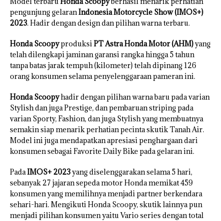
Model terbaru
Honda Scoopy
berhasil menarik perhatian
pengunjung gelaran
Indonesia Motorcycle Show (IMOS+)
2023
. Hadir dengan design dan pilihan warna terbaru.
Honda Scoopy
produksi
PT Astra Honda Motor (AHM)
yang
telah dilengkapi jaminan garansi rangka hingga 5 tahun
tanpa batas jarak tempuh (kilometer) telah dipinang 126
orang konsumen selama penyelenggaraan pameran ini.
Honda Scoopy
hadir dengan pilihan warna baru pada varian
Stylish dan juga Prestige, dan pembaruan striping pada
varian Sporty, Fashion, dan juga Stylish yang membuatnya
semakin siap menarik perhatian pecinta skutik Tanah Air.
Model ini juga mendapatkan apresiasi penghargaan dari
konsumen sebagai Favorite Daily Bike pada gelaran ini.
Pada
IMOS+ 2023
yang diselenggarakan selama 5 hari,
sebanyak 27 jajaran sepeda motor Honda memikat 459
konsumen yang memilihnya menjadi partner berkendara
sehari-hari. Mengikuti Honda Scoopy, skutik lainnya pun
menjadi pilihan konsumen yaitu Vario series dengan total