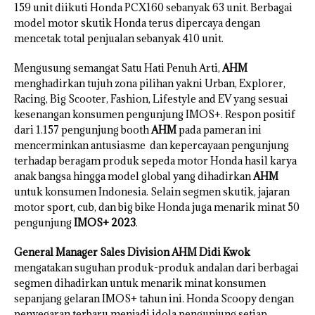
159 unit diikuti Honda PCX160 sebanyak 63 unit. Berbagai
model motor skutik Honda terus dipercaya dengan
mencetak total penjualan sebanyak 410 unit.
Mengusung semangat Satu Hati Penuh Arti,
AHM
menghadirkan tujuh zona pilihan yakni Urban, Explorer,
Racing, Big Scooter, Fashion, Lifestyle and EV yang sesuai
kesenangan konsumen pengunjung IMOS+. Respon positif
dari 1.157 pengunjung booth
AHM
pada pameran ini
mencerminkan antusiasme dan kepercayaan pengunjung
terhadap beragam produk sepeda motor Honda hasil karya
anak bangsa hingga model global yang dihadirkan
AHM
untuk konsumen Indonesia. Selain segmen skutik, jajaran
motor sport, cub, dan big bike Honda juga menarik minat 50
pengunjung
IMOS+ 2023
.
General Manager Sales Division AHM Didi Kwok
mengatakan suguhan produk-produk andalan dari berbagai
segmen dihadirkan untuk menarik minat konsumen
sepanjang gelaran IMOS+ tahun ini. Honda Scoopy dengan
penyegaran terbaru menjadi idola pengunjung setiap