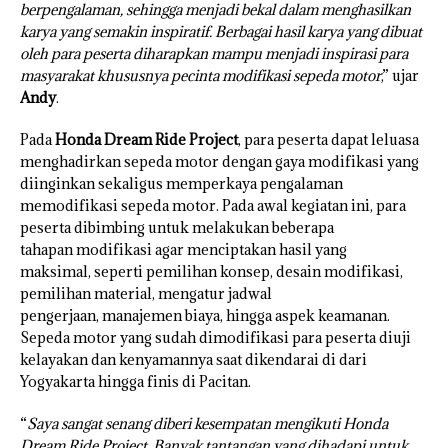
berpengalaman, sehingga menjadi bekal dalam menghasilkan
karya yang semakin inspiratif. Berbagai hasil karya yang dibuat
oleh para peserta diharapkan mampu menjadi inspirasi para
masyarakat khususnya pecinta modifikasi sepeda motor
,” ujar
Andy
.
Pada
Honda Dream Ride Project
, para peserta dapat leluasa
menghadirkan sepeda motor dengan gaya modifikasi yang
diinginkan sekaligus memperkaya pengalaman
memodifikasi sepeda motor. Pada awal kegiatan ini, para
peserta dibimbing untuk melakukan beberapa
tahapan modifikasi agar menciptakan hasil yang
maksimal, seperti pemilihan konsep, desain modifikasi,
pemilihan material, mengatur jadwal
pengerjaan, manajemen biaya, hingga aspek keamanan.
Sepeda motor yang sudah dimodifikasi para peserta diuji
kelayakan dan kenyamannya saat dikendarai di dari
Yogyakarta hingga finis di Pacitan.
“
Saya sangat senang diberi kesempatan mengikuti Honda
Dream Ride Project. Banyak tantangan yang dihadapi untuk