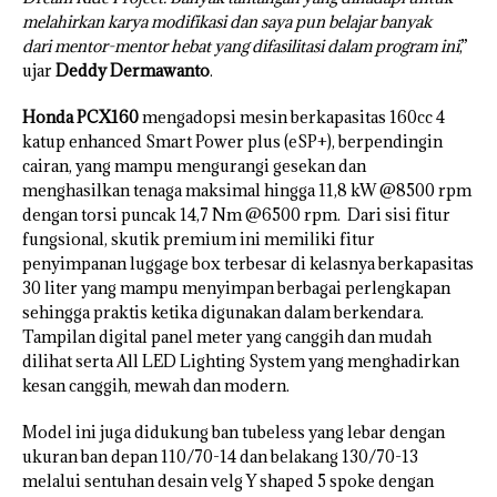
melahirkan karya modifikasi dan saya pun belajar banyak
dari mentor-mentor hebat yang difasilitasi dalam program ini
,”
ujar
Deddy Dermawanto
.
Honda PCX160
mengadopsi mesin berkapasitas 160cc 4
katup enhanced Smart Power plus (eSP+), berpendingin
cairan, yang mampu mengurangi gesekan dan
menghasilkan tenaga maksimal hingga 11,8 kW @8500 rpm
dengan torsi puncak 14,7 Nm @6500 rpm. Dari sisi fitur
fungsional, skutik premium ini memiliki fitur
penyimpanan luggage box terbesar di kelasnya berkapasitas
30 liter yang mampu menyimpan berbagai perlengkapan
sehingga praktis ketika digunakan dalam berkendara.
Tampilan digital panel meter yang canggih dan mudah
dilihat serta All LED Lighting System yang menghadirkan
kesan canggih, mewah dan modern.
Model ini juga didukung ban tubeless yang lebar dengan
ukuran ban depan 110/70-14 dan belakang 130/70-13
melalui sentuhan desain velg Y shaped 5 spoke dengan