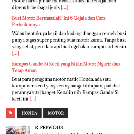
motor harus pintar membaca situasi karena jalanan
dipenuhi berbagai jenis
[…]
Busi Motor Bermasalah? Ini 6 Gejala dan Cara
Perbaikannya
Walau bentuknya kecil dan kadang dianggap remeh, busi
punya tugas super penting buat motor kamu. Tanpa busi
yang sehat, percikan api buat ngebakar campuran bensin
[…]
Kampas Ganda: Si Kecil yang Bikin Motor Ngacir dan
Tetap Aman
Buat para pengguna motor matic Honda, ada satu
komponen kecil yang sering banget dilupain, padahal
perannya vital banget. Kenalin nih: Kampas Ganda! Si
kecil ini
[…]
HONDA
MOTOR
PREVIOUS