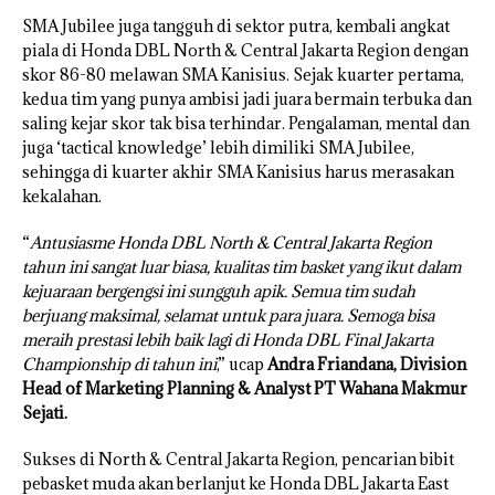
SMA Jubilee juga tangguh di sektor putra, kembali angkat
piala di Honda DBL North & Central Jakarta Region dengan
skor 86-80 melawan SMA Kanisius. Sejak kuarter pertama,
kedua tim yang punya ambisi jadi juara bermain terbuka dan
saling kejar skor tak bisa terhindar. Pengalaman, mental dan
juga ‘tactical knowledge’ lebih dimiliki SMA Jubilee,
sehingga di kuarter akhir SMA Kanisius harus merasakan
kekalahan.
“
Antusiasme Honda DBL North & Central Jakarta Region
tahun ini sangat luar biasa, kualitas tim basket yang ikut dalam
kejuaraan bergengsi ini sungguh apik. Semua tim sudah
berjuang maksimal, selamat untuk para juara. Semoga bisa
meraih prestasi lebih baik lagi di Honda DBL Final Jakarta
Championship di tahun ini
,” ucap
Andra Friandana, Division
Head of Marketing Planning & Analyst PT Wahana Makmur
Sejati.
Sukses di North & Central Jakarta Region, pencarian bibit
pebasket muda akan berlanjut ke Honda DBL Jakarta East