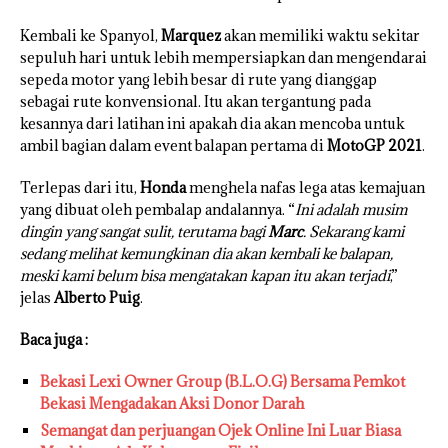
Kembali ke Spanyol,
Marquez
akan memiliki waktu sekitar
sepuluh hari untuk lebih mempersiapkan dan mengendarai
sepeda motor yang lebih besar di rute yang dianggap
sebagai rute konvensional. Itu akan tergantung pada
kesannya dari latihan ini apakah dia akan mencoba untuk
ambil bagian dalam event balapan pertama di
MotoGP 2021
.
Terlepas dari itu,
Honda
menghela nafas lega atas kemajuan
yang dibuat oleh pembalap andalannya. “
Ini adalah musim
dingin yang sangat sulit, terutama bagi
Marc
. Sekarang kami
sedang melihat kemungkinan dia akan kembali ke balapan,
meski kami belum bisa mengatakan kapan itu akan terjadi
,”
jelas
Alberto Puig
.
Baca juga :
Bekasi Lexi Owner Group (B.L.O.G) Bersama Pemkot
Bekasi Mengadakan Aksi Donor Darah
Semangat dan perjuangan Ojek Online Ini Luar Biasa