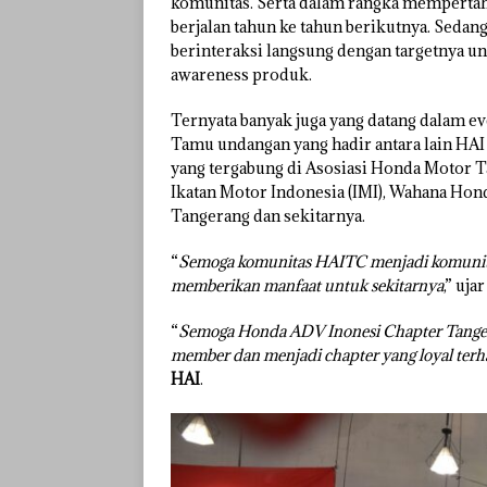
komunitas. Serta dalam rangka memperta
berjalan tahun ke tahun berikutnya. Sedang
berinteraksi langsung dengan targetnya 
awareness produk.
Ternyata banyak juga yang datang dalam eve
Tamu undangan yang hadir antara lain HAI
yang tergabung di Asosiasi Honda Motor
Ikatan Motor Indonesia (IMI), Wahana Hon
Tangerang dan sekitarnya.
“
Semoga komunitas HAITC menjadi komunitas
memberikan manfaat untuk sekitarnya
,” uja
“
Semoga Honda ADV Inonesi Chapter Tangera
member dan menjadi chapter yang loyal ter
HAI
.