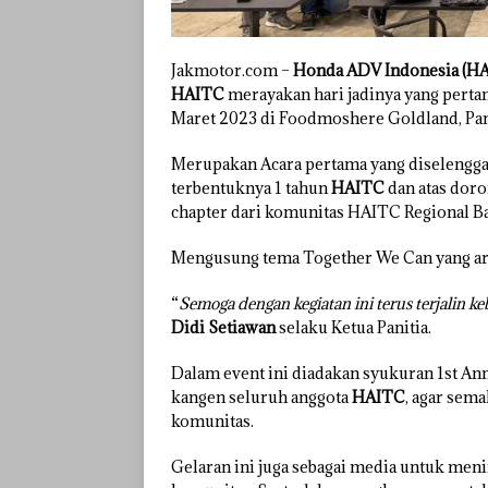
Jakmotor.com –
Honda ADV Indonesia (HA
HAITC
merayakan hari jadinya yang pertam
Maret 2023 di Foodmoshere Goldland, Panu
Merupakan Acara pertama yang diselengg
terbentuknya 1 tahun
HAITC
dan atas dor
chapter dari komunitas HAITC Regional Ba
Mengusung tema Together We Can yang art
“
Semoga dengan kegiatan ini terus terjalin
Didi Setiawan
selaku Ketua Panitia.
Dalam event ini diadakan syukuran 1st An
kangen seluruh anggota
HAITC
, agar sem
komunitas.
Gelaran ini juga sebagai media untuk men