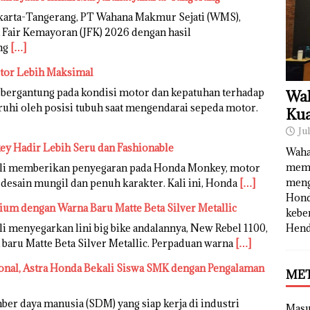
karta-Tangerang, PT Wahana Makmur Sejati (WMS),
 Fair Kemayoran (JFK) 2026 dengan hasil
ng
[…]
otor Lebih Maksimal
 bergantung pada kondisi motor dan kepatuhan terhadap
Wah
garuhi oleh posisi tubuh saat mengendarai sepeda motor.
Kua
Ju
y Hadir Lebih Seru dan Fashionable
Waha
memb
li memberikan penyegaran pada Honda Monkey, motor
meng
 desain mungil dan penuh karakter. Kali ini, Honda
[…]
Hond
um dengan Warna Baru Matte Beta Silver Metallic
kebe
Hend
 menyegarkan lini big bike andalannya, New Rebel 1100,
baru Matte Beta Silver Metallic. Perpaduan warna
[…]
ional, Astra Honda Bekali Siswa SMK dengan Pengalaman
ME
 daya manusia (SDM) yang siap kerja di industri
Mas