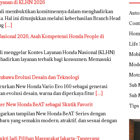
ayanan di KLHN 2026
bali membuktikan komitmennya dalam menghadirkan
Auto
. Hal ini ditunjukkan melalui keberhasilan Branch Head
Cont
ang
[…]
Hom
sional 2026, Asah Kompetensi Honda People di
Life 
li menggelar Kontes Layanan Honda Nasional (KLHN)
Mobi
adirkan layanan terbaik bagi konsumen. Memasuki
Mod
Moto
mbawa Evolusi Desain dan Teknologi
Sub 
urkan New Honda Vario Evo 160 sebagai generasi
an evolusi desain, warna dan diperkaya fitur
[…]
Sub 
ter New Honda BeAT sebagai Skutik Favorit
Tips
garkan tampilan New Honda BeAT Series dengan
rbaru yang semakin modern, atraktif, dan sesuai dengan
ukti Jadi Pilihan Masyarakat Jakarta-Tangerang