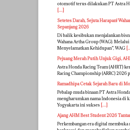
otomotif terus dilakukan PT Astra 
[…]
Setetes Darah, Sejuta Harapan! Wa
Sepanjang 2026
Di balik kesibukan menjalankan bisn
Wahana Artha Group (WAG). Melalui 
Menyelamatkan Kehidupan”, WAG
[
Pejuang Merah Putih Unjuk Gigi, AH
Astra Honda Racing Team (AHRT) kem
Racing Championship (ARRC) 2026 put
Ramadhipa Cetak Sejarah Baru di M
Pebalap muda binaan PT Astra Hon
mengharumkan nama Indonesia di kan
Yogyakarta ini sukses
[…]
Ajang AHM Best Student 2026 Tantang
Perkembangan era digital membuka r