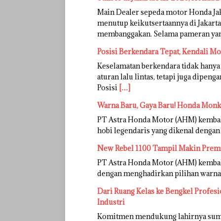
Main Dealer sepeda motor Honda Ja
menutup keikutsertaannya di Jakarta
membanggakan. Selama pameran ya
Posisi Berkendara Tepat, Kendali M
Keselamatan berkendara tidak hanya
aturan lalu lintas, tetapi juga dipen
Posisi
[…]
Warna Baru, Gaya Baru! Honda Monke
PT Astra Honda Motor (AHM) kemba
hobi legendaris yang dikenal dengan
New Rebel 1100 Tampil Makin Premi
PT Astra Honda Motor (AHM) kembali
dengan menghadirkan pilihan warna 
Dari Ruang Kelas ke Bengkel Profes
Industri
Komitmen mendukung lahirnya sumber