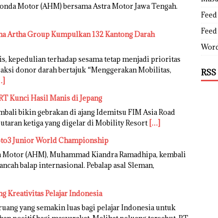
Honda Motor (AHM) bersama Astra Motor Jawa Tengah.
Feed 
Feed
hana Artha Group Kumpulkan 132 Kantong Darah
Word
is, kepedulian terhadap sesama tetap menjadi prioritas
aksi donor darah bertajuk “Menggerakan Mobilitas,
RSS
…]
RT Kunci Hasil Manis di Jepang
bali bikin gebrakan di ajang Idemitsu FIM Asia Road
aran ketiga yang digelar di Mobility Resort
[…]
oto3 Junior World Championship
da Motor (AHM), Muhammad Kiandra Ramadhipa, kembali
cah balap internasional. Pebalap asal Sleman,
 Kreativitas Pelajar Indonesia
uang yang semakin luas bagi pelajar Indonesia untuk