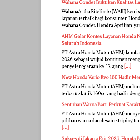
Wahana Condet Buktikan Kualitas L
WahanaArtha Ritelindo (WARI) kem
layanan terbaik bagi konsumen Honda
Wahana Condet, Hendra Aprilian, y
AHM Gelar Kontes Layanan Honda Na
Seluruh Indonesia
PT Astra Honda Motor (AHM) kemba
2026 sebagai wujud komitmen mengh
penyelenggaraan ke-17, ajang
[…]
New Honda Vario Evo 160 Hadir Me
PT Astra Honda Motor (AHM) melunc
terbaru skutik 160cc yang hadir deng
Sentuhan Warna Baru Perkuat Karak
PT Astra Honda Motor (AHM) menye
pilihan warna dan desain striping te
[…]
Sukses di Jakarta Fair 2026, Honda B