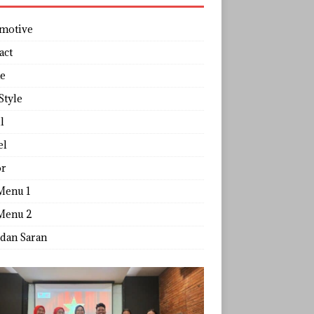
motive
act
e
Style
l
el
r
Menu 1
Menu 2
 dan Saran