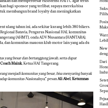
hankan dan memperbesar eksistensi HAITC agar terus
Hond
kan bagi sponsor yang terlibat, supaya mereka bisa
Sukse
untuk membangun brand loyalty dan meningkatkan
Pili
Posi
nt ulang tahun ini, ada sekitar kurang lebih 380 bikers.
Maks
 Regional Batavia, Pengurus Nasional HAI, komunitas
Warn
 Tangerang (AHMT), onda ADV Nusantara (HANTARA),
Lebi
da, dan komunitas mauoun klub motor lain yang ada du
New 
deng
 yang besar dan bertanggung jawab, serta dapat
Dari 
r
Coach Maink
, Ketua HAI Tangerang.
Hond
Indus
ng menjadi komunitas yang besar, bisa menyaring banyak
hadap komunitas Nasionalnya
,” pesan
Ali Abel
,
Ketumnas
Sete
Grou
Sepa
Peju
Hasil