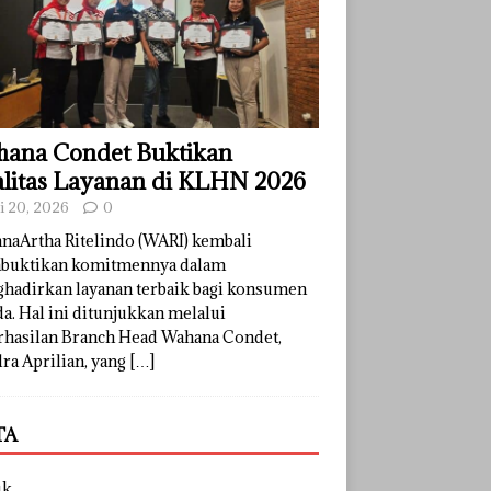
ana Condet Buktikan
litas Layanan di KLHN 2026
li 20, 2026
0
naArtha Ritelindo (WARI) kembali
uktikan komitmennya dalam
hadirkan layanan terbaik bagi konsumen
a. Hal ini ditunjukkan melalui
rhasilan Branch Head Wahana Condet,
ra Aprilian, yang
[…]
TA
uk