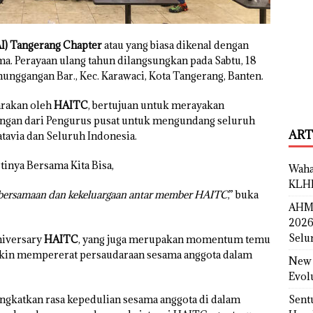
I) Tangerang Chapter
atau yang biasa dikenal dengan
a. Perayaan ulang tahun dilangsungkan pada Sabtu, 18
nggangan Bar., Kec. Karawaci, Kota Tangerang, Banten.
arakan oleh
HAITC
, bertujuan untuk merayakan
ongan dari Pengurus pusat untuk mengundang seluruh
ART
tavia dan Seluruh Indonesia.
inya Bersama Kita Bisa,
Waha
KLH
 kebersamaan dan kekeluargaan antar member HAITC
,” buka
AHM 
2026
Selu
niversary
HAITC
, yang juga merupakan momentum temu
akin mempererat persaudaraan sesama anggota dalam
New 
Evol
ingkatkan rasa kepedulian sesama anggota di dalam
Sent