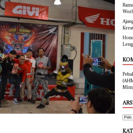
Rama
Worl
Ajan
Kreat
Hond
Leng
KOM
Peba
(AHM
Mimp
ARS
KAT