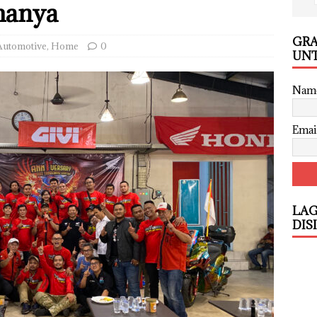
manya
GRA
Automotive
,
Home
0
UNT
Nam
Emai
LAG
DIS