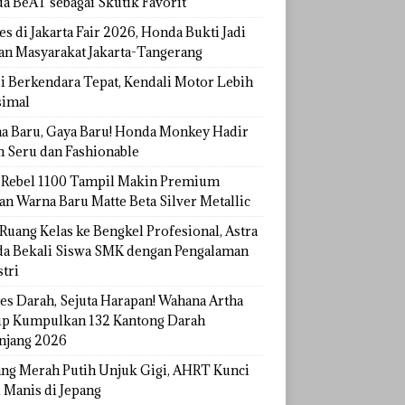
a BeAT sebagai Skutik Favorit
s di Jakarta Fair 2026, Honda Bukti Jadi
han Masyarakat Jakarta-Tangerang
si Berkendara Tepat, Kendali Motor Lebih
imal
a Baru, Gaya Baru! Honda Monkey Hadir
h Seru dan Fashionable
Rebel 1100 Tampil Makin Premium
an Warna Baru Matte Beta Silver Metallic
Ruang Kelas ke Bengkel Profesional, Astra
a Bekali Siswa SMK dengan Pengalaman
tri
tes Darah, Sejuta Harapan! Wahana Artha
p Kumpulkan 132 Kantong Darah
njang 2026
ang Merah Putih Unjuk Gigi, AHRT Kunci
 Manis di Jepang