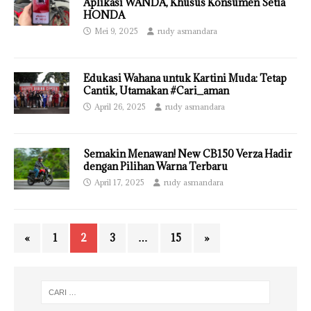
Aplikasi WANDA, Khusus Konsumen Setia
HONDA
Mei 9, 2025
rudy asmandara
Edukasi Wahana untuk Kartini Muda: Tetap
Cantik, Utamakan #Cari_aman
April 26, 2025
rudy asmandara
Semakin Menawan! New CB150 Verza Hadir
dengan Pilihan Warna Terbaru
April 17, 2025
rudy asmandara
«
1
2
3
…
15
»