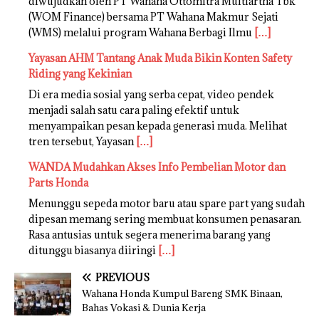
diwujudkan oleh PT Wahana Ottomitra Multiartha Tbk
(WOM Finance) bersama PT Wahana Makmur Sejati
(WMS) melalui program Wahana Berbagi Ilmu
[…]
Yayasan AHM Tantang Anak Muda Bikin Konten Safety
Riding yang Kekinian
Di era media sosial yang serba cepat, video pendek
menjadi salah satu cara paling efektif untuk
menyampaikan pesan kepada generasi muda. Melihat
tren tersebut, Yayasan
[…]
WANDA Mudahkan Akses Info Pembelian Motor dan
Parts Honda
Menunggu sepeda motor baru atau spare part yang sudah
dipesan memang sering membuat konsumen penasaran.
Rasa antusias untuk segera menerima barang yang
ditunggu biasanya diiringi
[…]
PREVIOUS
Wahana Honda Kumpul Bareng SMK Binaan,
Bahas Vokasi & Dunia Kerja