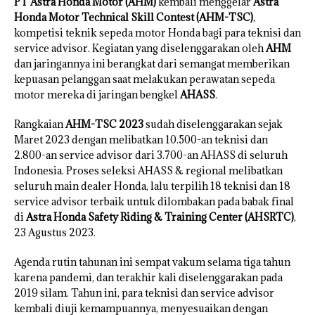
PT Astra Honda Motor (AHM)
kembali menggelar
Astra
Honda Motor Technical Skill Contest (AHM-TSC)
,
kompetisi teknik sepeda motor Honda bagi para teknisi dan
service advisor. Kegiatan yang diselenggarakan oleh
AHM
dan jaringannya ini berangkat dari semangat memberikan
kepuasan pelanggan saat melakukan perawatan sepeda
motor mereka di jaringan bengkel
AHASS
.
Rangkaian
AHM-TSC 2023
sudah diselenggarakan sejak
Maret 2023 dengan melibatkan 10.500-an teknisi dan
2.800-an service advisor dari 3.700-an AHASS di seluruh
Indonesia. Proses seleksi AHASS & regional melibatkan
seluruh main dealer Honda, lalu terpilih 18 teknisi dan 18
service advisor terbaik untuk dilombakan pada babak final
di
Astra Honda Safety Riding & Training Center (AHSRTC)
,
23 Agustus 2023.
Agenda rutin tahunan ini sempat vakum selama tiga tahun
karena pandemi, dan terakhir kali diselenggarakan pada
2019 silam. Tahun ini, para teknisi dan service advisor
kembali diuji kemampuannya, menyesuaikan dengan