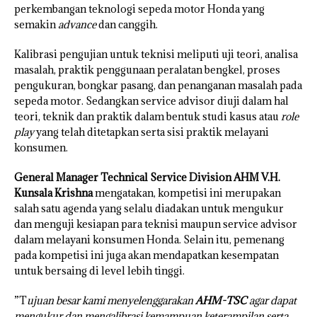
perkembangan teknologi sepeda motor Honda yang
semakin
advance
dan canggih.
Kalibrasi pengujian untuk teknisi meliputi uji teori, analisa
masalah, praktik penggunaan peralatan bengkel, proses
pengukuran, bongkar pasang, dan penanganan masalah pada
sepeda motor. Sedangkan service advisor diuji dalam hal
teori, teknik dan praktik dalam bentuk studi kasus atau
role
play
yang telah ditetapkan serta sisi praktik melayani
konsumen.
General Manager Technical Service Division AHM V.H.
Kunsala Krishna
mengatakan, kompetisi ini merupakan
salah satu agenda yang selalu diadakan untuk mengukur
dan menguji kesiapan para teknisi maupun service advisor
dalam melayani konsumen Honda. Selain itu, pemenang
pada kompetisi ini juga akan mendapatkan kesempatan
untuk bersaing di level lebih tinggi.
”T
ujuan besar kami menyelenggarakan
AHM-TSC
agar dapat
mengukur dan mengalibrasi kemampuan keterampilan serta