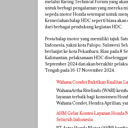
melalui Racing Technical Forum yang akan
untuk berbagi pengalaman yang mereka mil
sepeda motor Honda setempat untuk mengu
Kemeriahan balap HDC seperti biasa akan 
dari berbagai pendukung kegiatan HDC.
Pesta balap motor yang memiliki tajuk Satu
Indonesia, yakni kota Palopo, Sulawesi Sel
berlanjut ke kota Pekanbaru, Riau pada 8 S
Kalimantan, pelaksanaan HDC diselenggara
September 2024 dan akan berakhir pelaksa
Tengah pada 16-17 November 2024.
Wahana Condet Buktikan Kualitas L
WahanaArtha Ritelindo (WARI) kem
layanan terbaik bagi konsumen Honda
Wahana Condet, Hendra Aprilian, y
AHM Gelar Kontes Layanan Honda Na
Seluruh Indonesia
PT Astra Honda Motor (AHM) kemba