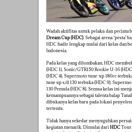
Wadah aktifitas untuk pelaku dan pecinta 
Dream Cup (HDC)
. Sebagai arena ‘pesta’ 
HDC hadir lengkap mulai dari kelas dan be
Indonesia.
Pada kelas yang dilombakan, HDC membuk
(HDC 1), Sonic/GTR150 Rookie U-16 (HDC
(HDC 4), Supermoto tune-up 180cc terbuka 
tune up s/d 130 terbuka (HDC 9), Supermot
130 Pemula (HDC 8). Semua kelas ini men
kemampuannya sebagai talenta balap Ta
dibukanya kelas baru pada lokasi penyele
tertentu.
Tidak hanya sekedar menyuguhkan persaing
kegiatan menarik. Dimulai dari
HDC
Tour 