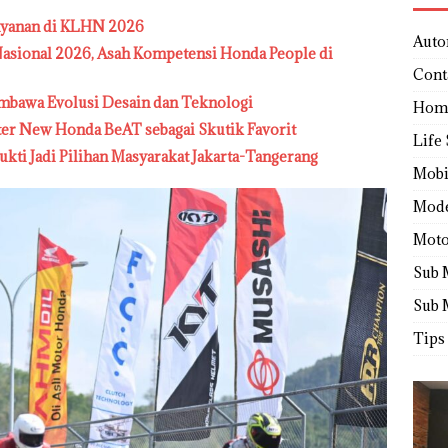
ayanan di KLHN 2026
Auto
sional 2026, Asah Kompetensi Honda People di
Cont
mbawa Evolusi Desain dan Teknologi
Hom
ter New Honda BeAT sebagai Skutik Favorit
Life 
ukti Jadi Pilihan Masyarakat Jakarta-Tangerang
Mobi
Mod
Moto
Sub 
Sub 
Tips