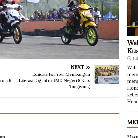
Wah
Kua
Ju
NEXT
Waha
Educate For You: Membangun
memb
orma B
Literasi Digital di SMK Negeri 8 Kab.
meng
Tangerang
Hond
kebe
Hend
ME
an.
Mas