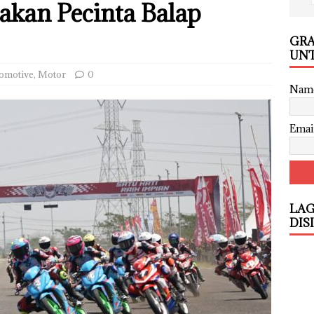
akan Pecinta Balap
GRA
UNT
omotive
,
Motor
0
Nam
Emai
LAG
DIS