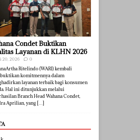
ana Condet Buktikan
litas Layanan di KLHN 2026
li 20, 2026
0
naArtha Ritelindo (WARI) kembali
uktikan komitmennya dalam
hadirkan layanan terbaik bagi konsumen
a. Hal ini ditunjukkan melalui
rhasilan Branch Head Wahana Condet,
ra Aprilian, yang
[…]
TA
uk