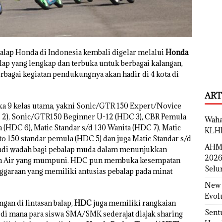
balap Honda di Indonesia kembali digelar melalui
Honda
balap yang lengkap dan terbuka untuk berbagai kalangan,
rbagai kegiatan pendukungnya akan hadir di 4 kota di
ART
a 9 kelas utama, yakni Sonic/GTR 150 Expert/Novice
 2), Sonic/GTR150 Beginner U-12 (HDC 3), CBR Pemula
Waha
(HDC 6), Matic Standar s/d 130 Wanita (HDC 7), Matic
KLH
o 150 standar pemula (HDC 5) dan juga Matic Standar s/d
AHM 
jadi wadah bagi pebalap muda dalam menunjukkan
2026
nah Air yang mumpuni. HDC pun membuka kesempatan
Selu
nggaraan yang memiliki antusias pebalap pada minat
New 
Evol
an di lintasan balap,
HDC
juga memiliki rangkaian
Sent
di mana para siswa SMA/SMK sederajat diajak sharing