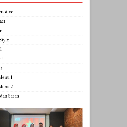
motive
act
e
Style
l
el
r
Menu 1
Menu 2
 dan Saran