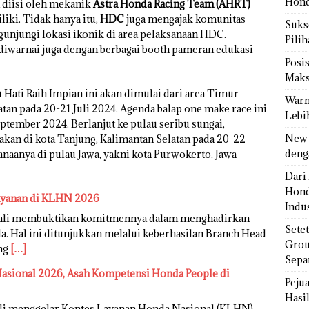
Hond
 diisi oleh mekanik
Astra Honda Racing Team (AHRT)
iki. Tidak hanya itu,
HDC
juga mengajak komunitas
Sukse
njungi lokasi ikonik di area pelaksanaan HDC.
Pili
diwarnai juga dengan berbagai booth pameran edukasi
Posi
Maks
 Hati Raih Impian ini akan dimulai dari area Timur
Warn
atan pada 20-21 Juli 2024. Agenda balap one make race ini
Lebi
eptember 2024. Berlanjut ke pulau seribu sungai,
New 
kan di kota Tanjung, Kalimantan Selatan pada 20-22
deng
naanya di pulau Jawa, yakni kota Purwokerto, Jawa
Dari 
Hond
ayanan di KLHN 2026
Indus
bali membuktikan komitmennya dalam menghadirkan
Sete
. Hal ini ditunjukkan melalui keberhasilan Branch Head
Grou
ang
[…]
Sepa
sional 2026, Asah Kompetensi Honda People di
Peju
Hasil
li menggelar Kontes Layanan Honda Nasional (KLHN)