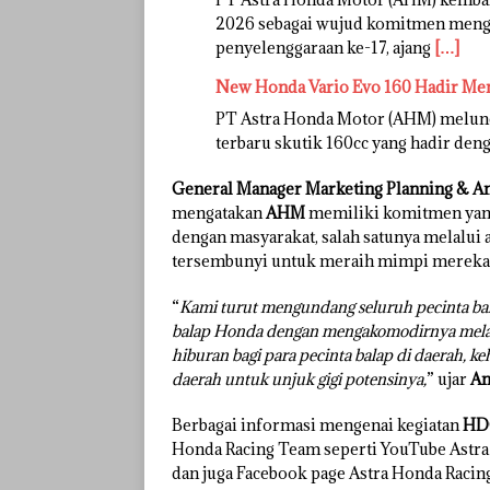
2026 sebagai wujud komitmen mengh
penyelenggaraan ke-17, ajang
[…]
New Honda Vario Evo 160 Hadir Me
PT Astra Honda Motor (AHM) melunc
terbaru skutik 160cc yang hadir deng
General Manager Marketing Planning & An
mengatakan
AHM
memiliki komitmen yang
dengan masyarakat, salah satunya melalui 
tersembunyi untuk meraih mimpi mereka s
“
Kami turut mengundang seluruh pecinta bal
balap Honda dengan mengakomodirnya melalu
hiburan bagi para pecinta balap di daerah, k
daerah untuk unjuk gigi potensinya,
” ujar
An
Berbagai informasi mengenai kegiatan
HD
Honda Racing Team seperti YouTube Astra
dan juga Facebook page Astra Honda Racin