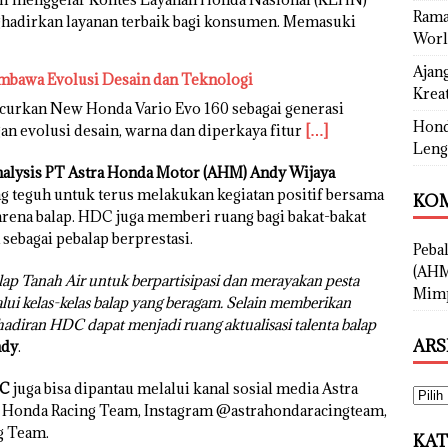
Rama
adirkan layanan terbaik bagi konsumen. Memasuki
Worl
Ajan
mbawa Evolusi Desain dan Teknologi
Kreat
urkan New Honda Vario Evo 160 sebagai generasi
Hond
an evolusi desain, warna dan diperkaya fitur
[…]
Leng
alysis PT Astra Honda Motor (AHM) Andy Wijaya
 teguh untuk terus melakukan kegiatan positif bersama
KOM
arena balap. HDC juga memberi ruang bagi bakat-bakat
ebagai pebalap berprestasi.
Peba
(AHM
ap Tanah Air untuk berpartisipasi dan merayakan pesta
Mimp
i kelas-kelas balap yang beragam. Selain memberikan
ehadiran HDC dapat menjadi ruang aktualisasi talenta balap
ARS
dy
.
C
juga bisa dipantau melalui kanal sosial media Astra
 Honda Racing Team, Instagram @astrahondaracingteam,
g Team.
KAT