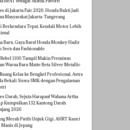
a BeAT sebagai Skutik Favorit
s di Jakarta Fair 2026, Honda Bukti Jadi
han Masyarakat Jakarta-Tangerang
si Berkendara Tepat, Kendali Motor Lebih
imal
a Baru, Gaya Baru! Honda Monkey Hadir
h Seru dan Fashionable
Rebel 1100 Tampil Makin Premium
an Warna Baru Matte Beta Silver Metallic
Ruang Kelas ke Bengkel Profesional, Astra
a Bekali Siswa SMK dengan Pengalaman
tri
tes Darah, Sejuta Harapan! Wahana Artha
p Kumpulkan 132 Kantong Darah
njang 2026
ang Merah Putih Unjuk Gigi, AHRT Kunci
 Manis di Jepang