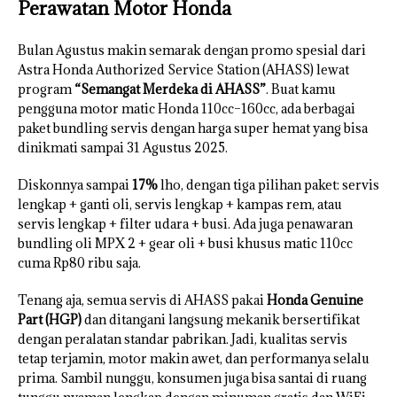
Perawatan Motor Honda
Bulan Agustus makin semarak dengan promo spesial dari
Astra Honda Authorized Service Station (AHASS) lewat
program
“Semangat Merdeka di AHASS”
. Buat kamu
pengguna motor matic Honda 110cc–160cc, ada berbagai
paket bundling servis dengan harga super hemat yang bisa
dinikmati sampai 31 Agustus 2025.
Diskonnya sampai
17%
lho, dengan tiga pilihan paket: servis
lengkap + ganti oli, servis lengkap + kampas rem, atau
servis lengkap + filter udara + busi. Ada juga penawaran
bundling oli MPX 2 + gear oli + busi khusus matic 110cc
cuma Rp80 ribu saja.
Tenang aja, semua servis di AHASS pakai
Honda Genuine
Part (HGP)
dan ditangani langsung mekanik bersertifikat
dengan peralatan standar pabrikan. Jadi, kualitas servis
tetap terjamin, motor makin awet, dan performanya selalu
prima. Sambil nunggu, konsumen juga bisa santai di ruang