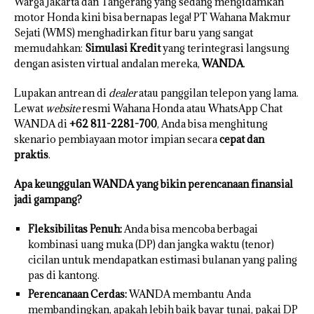
Warga Jakarta dan Tangerang yang sedang mengidamkan
motor Honda kini bisa bernapas lega! PT Wahana Makmur
Sejati (WMS) menghadirkan fitur baru yang sangat
memudahkan:
Simulasi Kredit
yang terintegrasi langsung
dengan asisten virtual andalan mereka,
WANDA
.
Lupakan antrean di
dealer
atau panggilan telepon yang lama.
Lewat
website
resmi Wahana Honda atau WhatsApp Chat
WANDA di
+62 811-2281-700
, Anda bisa menghitung
skenario pembiayaan motor impian secara
cepat dan
praktis
.
Apa keunggulan WANDA yang bikin perencanaan finansial
jadi gampang?
Fleksibilitas Penuh:
Anda bisa mencoba berbagai
kombinasi uang muka (DP) dan jangka waktu (tenor)
cicilan untuk mendapatkan estimasi bulanan yang paling
pas di kantong.
Perencanaan Cerdas:
WANDA membantu Anda
membandingkan, apakah lebih baik bayar tunai, pakai DP