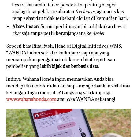
besar, atau ambil tenor pendek. Ini penting banget,
apalagi buat pelaku usaha atau
freelancer
, agar arus kas
tetap sehat dan tidak terbebani cicilan di kemudian hari.
Akses Instan:
Semua perhitungan bisa dilakukan lewat
chat
saja, tanpa perlu beranjangsana ke
dealer
.
Seperti kata Rina Rusli, Head of Digital Initiatives WMS,
“WANDA bukan sekadar kalkulator, tapi alat yang
memampukan pengguna untuk membuat keputusan
pembelian yang
lebih bijak dan berbasis data
.”
Intinya, Wahana Honda ingin memastikan Anda bisa
mendapatkan motor idaman tanpa mengorbankan stabilitas
keuangan. Ingin mencoba? Langsung saja kunjungi
www.wahanahonda.com
atau
chat
WANDA sekarang!