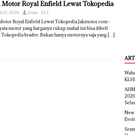
i Motor Royal Enfield Lewat Tokopedia
ni 12, 2020
ivana
1
 Motor Royal Enfield Lewat Tokopedia Jakmotor.com –
ata motor yang harganya cukup mahal ini bisa dibeli
t Tokopedia brader. Bukan hanya motornya saja yang
[…]
ART
Waha
KLH
AHM 
2026
Selu
New 
Evol
Sent