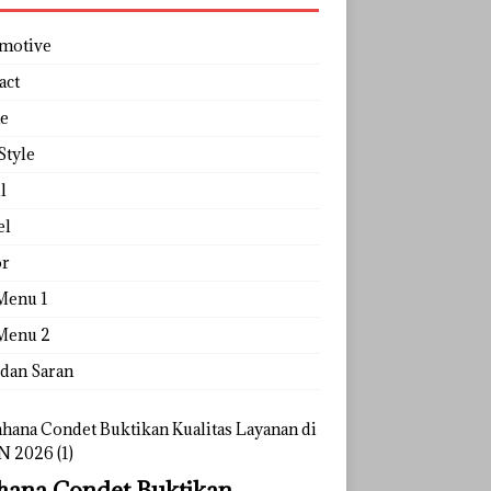
motive
act
e
Style
l
el
r
Menu 1
Menu 2
 dan Saran
ana Condet Buktikan