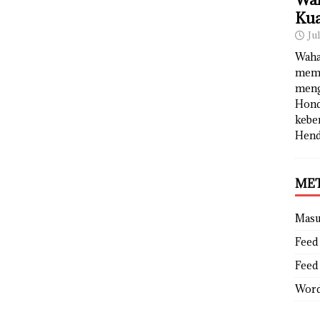
Kua
Ju
Waha
memb
meng
Hond
kebe
Hend
ME
Mas
Feed 
Feed
Word