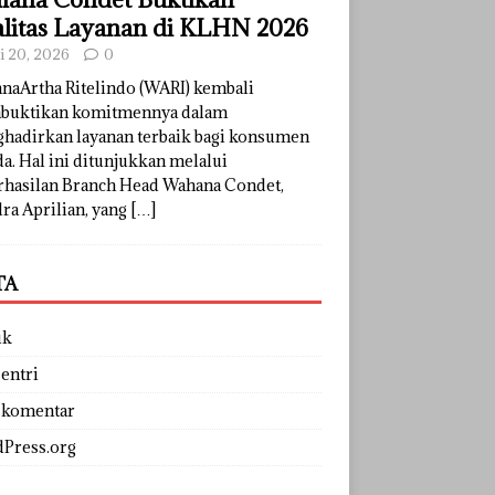
litas Layanan di KLHN 2026
li 20, 2026
0
naArtha Ritelindo (WARI) kembali
uktikan komitmennya dalam
hadirkan layanan terbaik bagi konsumen
a. Hal ini ditunjukkan melalui
rhasilan Branch Head Wahana Condet,
ra Aprilian, yang
[…]
TA
uk
entri
 komentar
Press.org