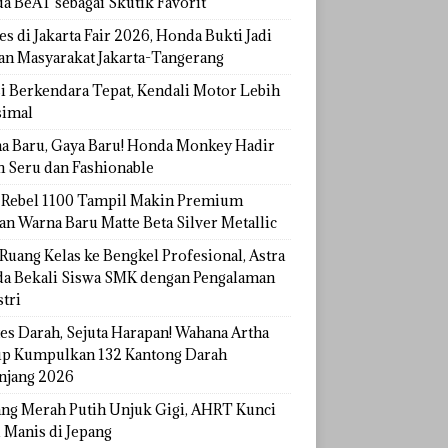
a BeAT sebagai Skutik Favorit
s di Jakarta Fair 2026, Honda Bukti Jadi
han Masyarakat Jakarta-Tangerang
si Berkendara Tepat, Kendali Motor Lebih
imal
a Baru, Gaya Baru! Honda Monkey Hadir
h Seru dan Fashionable
Rebel 1100 Tampil Makin Premium
an Warna Baru Matte Beta Silver Metallic
Ruang Kelas ke Bengkel Profesional, Astra
a Bekali Siswa SMK dengan Pengalaman
tri
tes Darah, Sejuta Harapan! Wahana Artha
p Kumpulkan 132 Kantong Darah
njang 2026
ang Merah Putih Unjuk Gigi, AHRT Kunci
 Manis di Jepang