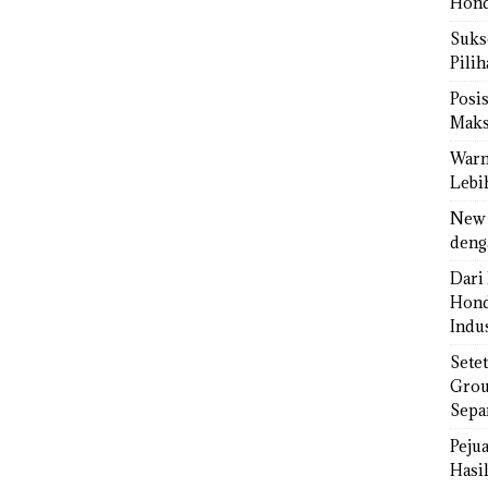
Hond
Sukse
Pili
Posi
Maks
Warn
Lebi
New 
deng
Dari 
Hond
Indus
Sete
Grou
Sepa
Peju
Hasil