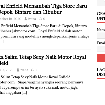
al Enfield Menambah Tiga Store Baru
Depok, Bintaro dan Cibubur
GRA
UNT
tober 19, 2020
ivana
0
l Enfield Menambah Tiga Store Baru di Depok, Bintaro
Nam
Cibubur Jakmotor.com – Royal Enfield adalah motor
s premium yang modelnya mengedepankan jenis vintage
…]
Emai
a Salim Tetap Sexy Naik Motor Royal
ield
LAG
i 13, 2020
ivana
2
DIS
 Salim Tetap Sexy Naik Motor Royal Enfield
otor.com – Siapa yang menyangka seorang penyanyi
ut perempuan ini ternyata suka naik motor juga.
ihat unggahan
[…]