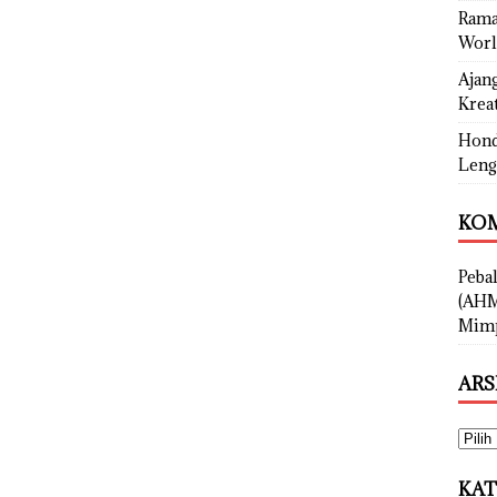
Rama
Worl
Ajan
Kreat
Hond
Leng
KOM
Peba
(AHM
Mimp
ARS
KAT