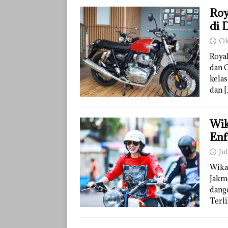
Roy
di 
Ok
Roya
dan 
kela
dan
[
Wik
Enf
Jul
Wika
Jakm
dangd
Terl