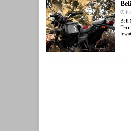
Bel
Ju
Beli
Terny
lewa