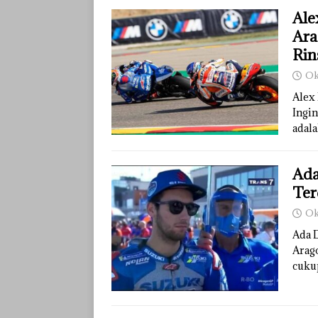
Ale
Ara
Rin
Ok
Alex
Ingi
adal
Ada
Ter
Ok
Ada 
Arag
cuku