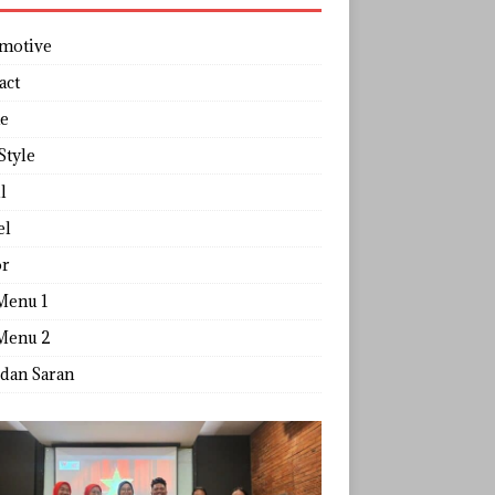
motive
act
e
Style
l
el
r
Menu 1
Menu 2
 dan Saran