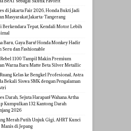
a BeAT sebagai Skutik Favorit
s di Jakarta Fair 2026, Honda Bukti Jadi
han Masyarakat Jakarta-Tangerang
si Berkendara Tepat, Kendali Motor Lebih
imal
a Baru, Gaya Baru! Honda Monkey Hadir
h Seru dan Fashionable
Rebel 1100 Tampil Makin Premium
an Warna Baru Matte Beta Silver Metallic
Ruang Kelas ke Bengkel Profesional, Astra
a Bekali Siswa SMK dengan Pengalaman
tri
tes Darah, Sejuta Harapan! Wahana Artha
p Kumpulkan 132 Kantong Darah
njang 2026
ang Merah Putih Unjuk Gigi, AHRT Kunci
 Manis di Jepang