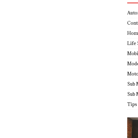
Auto
Cont
Hom
Life 
Mobi
Mod
Moto
Sub 
Sub 
Tips