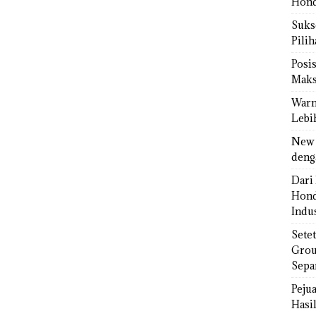
Hond
Sukse
Pili
Posi
Maks
Warn
Lebi
New 
deng
Dari 
Hond
Indus
Sete
Grou
Sepa
Peju
Hasil