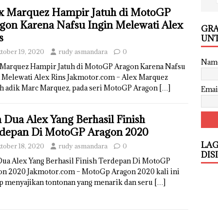
x Marquez Hampir Jatuh di MotoGP
gon Karena Nafsu Ingin Melewati Alex
GRA
s
UNT
tober 19, 2020
rudy asmandara
0
Nam
 Marquez Hampir Jatuh di MotoGP Aragon Karena Nafsu
n Melewati Alex Rins Jakmotor.com – Alex Marquez
ah adik Marc Marquez, pada seri MotoGP Aragon
[…]
Emai
 Dua Alex Yang Berhasil Finish
depan Di MotoGP Aragon 2020
LAG
tober 18, 2020
rudy asmandara
0
DIS
Dua Alex Yang Berhasil Finish Terdepan Di MotoGP
on 2020 Jakmotor.com – MotoGp Aragon 2020 kali ini
p menyajikan tontonan yang menarik dan seru
[…]