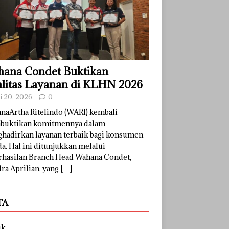
ana Condet Buktikan
litas Layanan di KLHN 2026
li 20, 2026
0
naArtha Ritelindo (WARI) kembali
uktikan komitmennya dalam
hadirkan layanan terbaik bagi konsumen
a. Hal ini ditunjukkan melalui
rhasilan Branch Head Wahana Condet,
ra Aprilian, yang
[…]
TA
uk