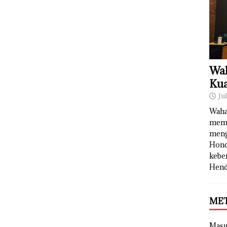
Wah
Kua
Ju
Waha
memb
meng
Hond
kebe
Hend
ME
Mas