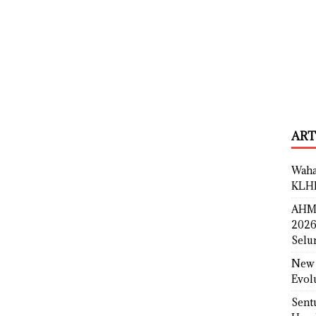
ART
Waha
KLH
AHM 
2026
Selu
New 
Evol
Sent