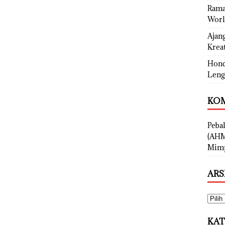
Rama
Worl
Ajan
Kreat
Hond
Leng
KOM
Peba
(AHM
Mimp
ARS
KAT