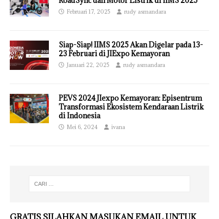
RoadSync dan Motor Listrik di IIMS 2025
Februari 17, 2025
rudy asmandara
Siap-Siap! IIMS 2025 Akan Digelar pada 13-
23 Februari di JIExpo Kemayoran
Januari 22, 2025
rudy asmandara
PEVS 2024 JIexpo Kemayoran: Episentrum
Transformasi Ekosistem Kendaraan Listrik
di Indonesia
Mei 6, 2024
ivana
GRATIS SILAHKAN MASUKAN EMAIL UNTUK