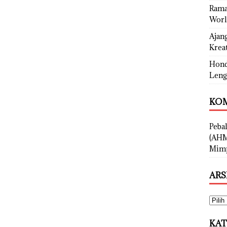
Rama
Worl
Ajan
Kreat
Hond
Leng
KOM
Peba
(AHM
Mimp
ARS
KAT