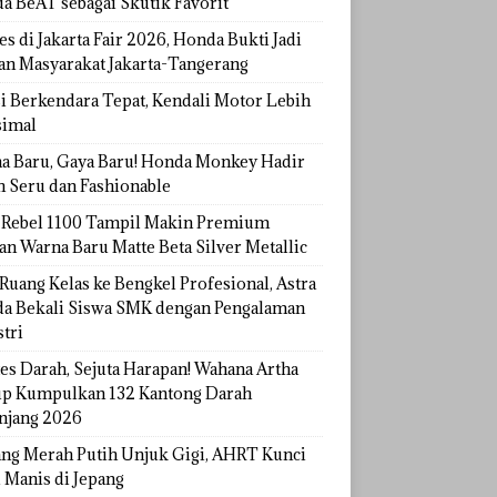
a BeAT sebagai Skutik Favorit
s di Jakarta Fair 2026, Honda Bukti Jadi
han Masyarakat Jakarta-Tangerang
si Berkendara Tepat, Kendali Motor Lebih
imal
a Baru, Gaya Baru! Honda Monkey Hadir
h Seru dan Fashionable
Rebel 1100 Tampil Makin Premium
an Warna Baru Matte Beta Silver Metallic
Ruang Kelas ke Bengkel Profesional, Astra
a Bekali Siswa SMK dengan Pengalaman
tri
tes Darah, Sejuta Harapan! Wahana Artha
p Kumpulkan 132 Kantong Darah
njang 2026
ang Merah Putih Unjuk Gigi, AHRT Kunci
 Manis di Jepang