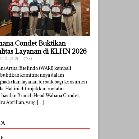
ana Condet Buktikan
litas Layanan di KLHN 2026
li 20, 2026
0
naArtha Ritelindo (WARI) kembali
uktikan komitmennya dalam
hadirkan layanan terbaik bagi konsumen
a. Hal ini ditunjukkan melalui
rhasilan Branch Head Wahana Condet,
ra Aprilian, yang
[…]
TA
uk