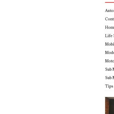
Auto
Cont
Hom
Life 
Mobi
Mod
Moto
Sub 
Sub 
Tips