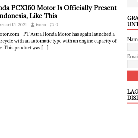
da PCX160 Motor Is Officially Present
Indonesia, Like This
GRA
UNT
bruari 15, 2021
ivana
0
otor.com – PT Astra Honda Motor has again launched a
Nam
cycle with an automatic type with an engine capacity of
c. This product was
[…]
Emai
LAG
DIS