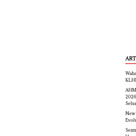
ART
Waha
KLH
AHM 
2026
Selu
New 
Evol
Sent