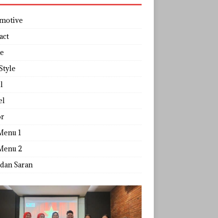
motive
act
e
Style
l
el
r
Menu 1
Menu 2
 dan Saran