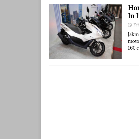
Hon
In 
Fe
Jakm
motor
160 c