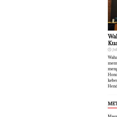
Wah
Kua
Ju
Waha
memb
meng
Hond
kebe
Hend
ME
Mas