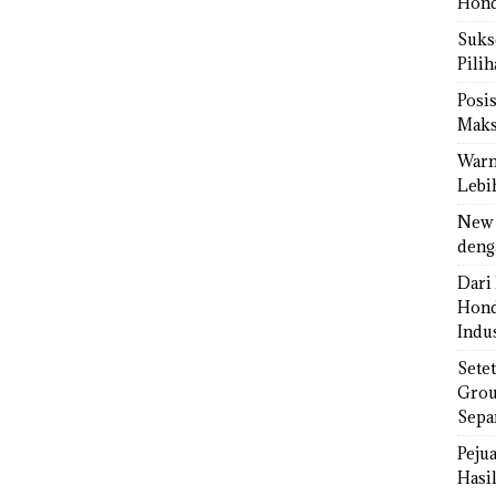
Hond
Sukse
Pili
Posi
Maks
Warn
Lebi
New 
deng
Dari 
Hond
Indus
Sete
Grou
Sepa
Peju
Hasil