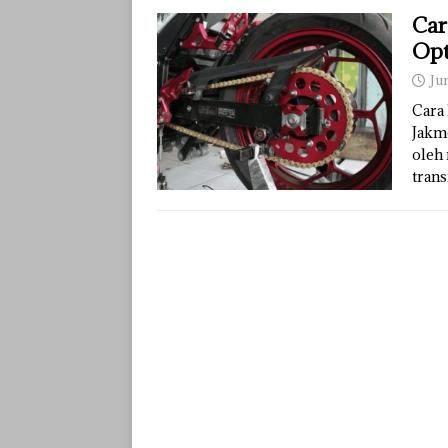
Car
Opt
Ju
Cara
Jakm
oleh
tran