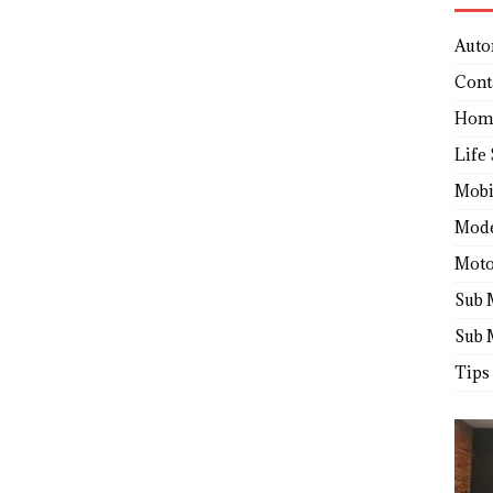
Auto
Cont
Hom
Life 
Mobi
Mod
Moto
Sub 
Sub 
Tips