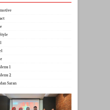
motive
act
e
Style
l
el
r
Menu 1
Menu 2
 dan Saran