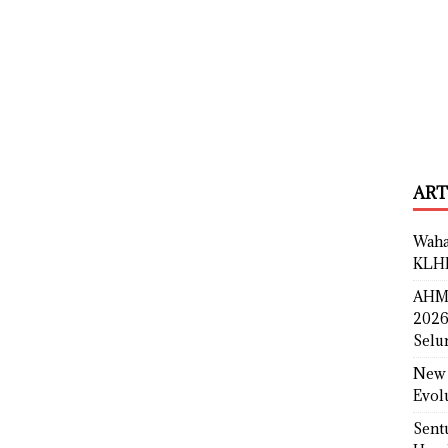
ART
Waha
KLH
AHM 
2026
Selu
New 
Evol
Sent