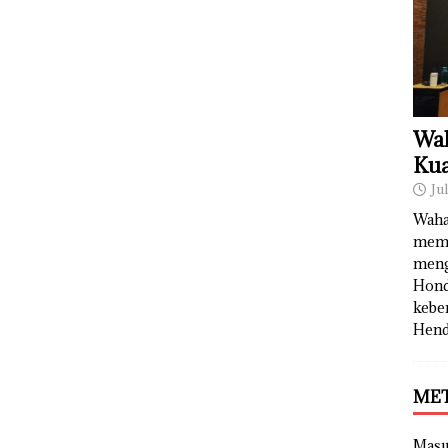
Wah
Kua
Ju
Waha
memb
meng
Hond
kebe
Hend
ME
Mas