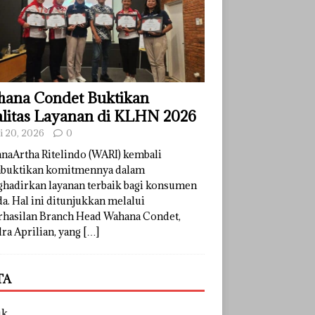
ana Condet Buktikan
litas Layanan di KLHN 2026
li 20, 2026
0
naArtha Ritelindo (WARI) kembali
uktikan komitmennya dalam
hadirkan layanan terbaik bagi konsumen
a. Hal ini ditunjukkan melalui
rhasilan Branch Head Wahana Condet,
ra Aprilian, yang
[…]
TA
uk