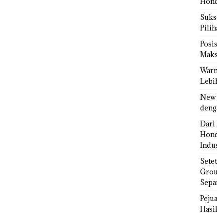
Hond
Sukse
Pili
Posi
Maks
Warn
Lebi
New 
deng
Dari 
Hond
Indus
Sete
Grou
Sepa
Peju
Hasil