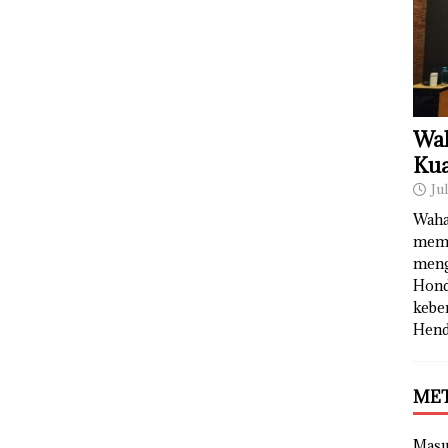
Wah
Kua
Ju
Waha
memb
meng
Hond
kebe
Hend
ME
Mas