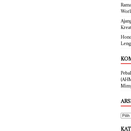
Rama
Worl
Ajan
Kreat
Hond
Leng
KOM
Peba
(AHM
Mimp
ARS
KAT