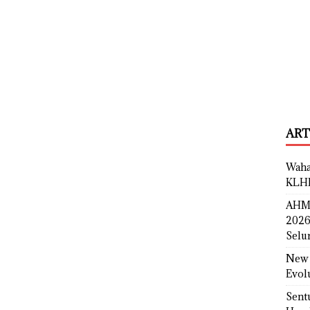
ART
Waha
KLH
AHM 
2026
Selu
New 
Evol
Sent