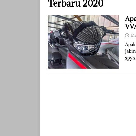
Terbaru 2020
Apa
VVA
Me
Apak
Jakm
spy 