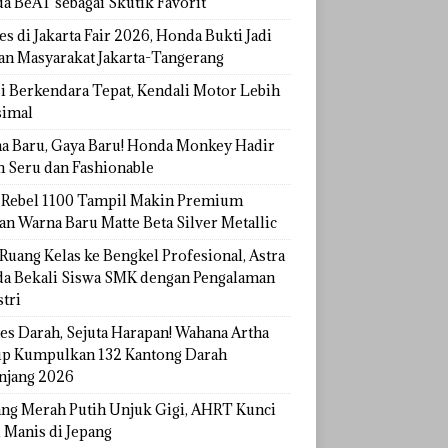
a BeAT sebagai Skutik Favorit
s di Jakarta Fair 2026, Honda Bukti Jadi
han Masyarakat Jakarta-Tangerang
si Berkendara Tepat, Kendali Motor Lebih
imal
a Baru, Gaya Baru! Honda Monkey Hadir
h Seru dan Fashionable
Rebel 1100 Tampil Makin Premium
an Warna Baru Matte Beta Silver Metallic
Ruang Kelas ke Bengkel Profesional, Astra
a Bekali Siswa SMK dengan Pengalaman
tri
tes Darah, Sejuta Harapan! Wahana Artha
p Kumpulkan 132 Kantong Darah
njang 2026
ang Merah Putih Unjuk Gigi, AHRT Kunci
 Manis di Jepang