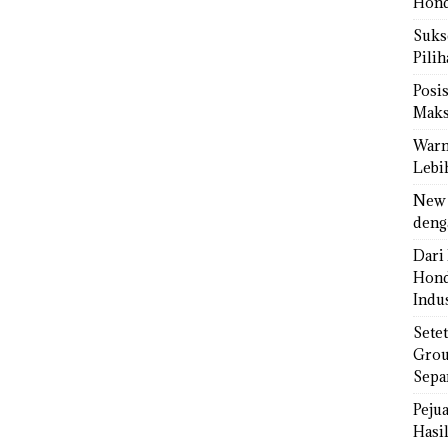
Hond
Sukse
Pili
Posi
Maks
Warn
Lebi
New 
deng
Dari 
Hond
Indus
Sete
Grou
Sepa
Peju
Hasil