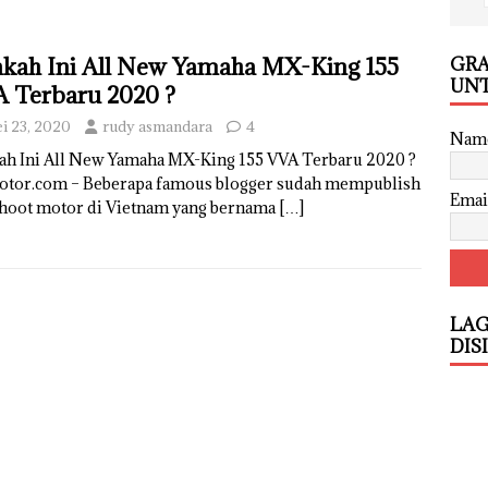
GRA
kah Ini All New Yamaha MX-King 155
UNT
 Terbaru 2020 ?
i 23, 2020
rudy asmandara
4
Nam
ah Ini All New Yamaha MX-King 155 VVA Terbaru 2020 ?
otor.com – Beberapa famous blogger sudah mempublish
Emai
shoot motor di Vietnam yang bernama
[…]
LAG
DIS