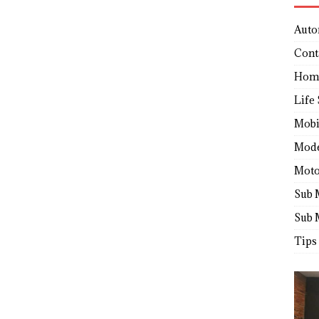
Auto
Cont
Hom
Life 
Mobi
Mod
Moto
Sub 
Sub 
Tips