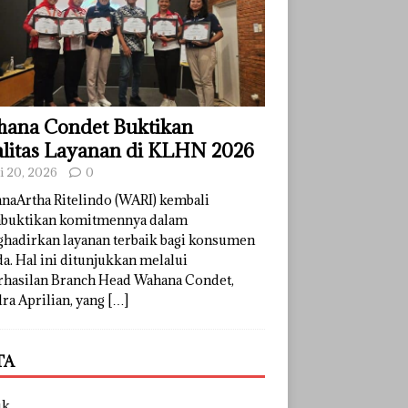
ana Condet Buktikan
litas Layanan di KLHN 2026
li 20, 2026
0
naArtha Ritelindo (WARI) kembali
uktikan komitmennya dalam
hadirkan layanan terbaik bagi konsumen
a. Hal ini ditunjukkan melalui
rhasilan Branch Head Wahana Condet,
ra Aprilian, yang
[…]
TA
uk