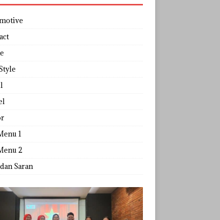
motive
act
e
Style
l
el
r
Menu 1
Menu 2
 dan Saran