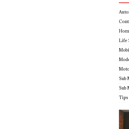
Auto
Cont
Hom
Life 
Mobi
Mod
Moto
Sub 
Sub 
Tips