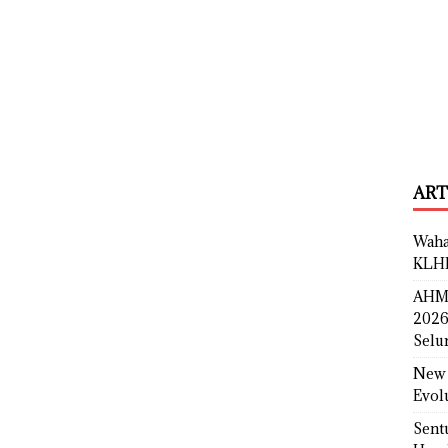
ART
Waha
KLH
AHM 
2026
Selu
New 
Evol
Sent