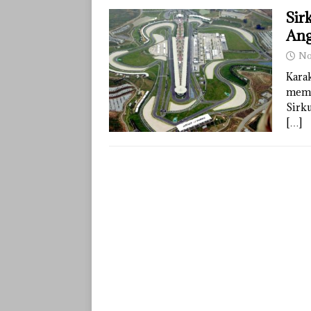
Sir
Ang
No
Karak
meman
Sirk
[…]