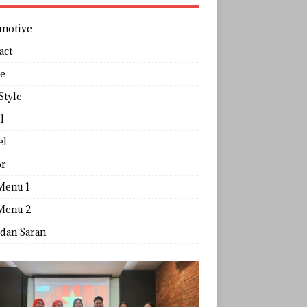
motive
act
e
Style
l
el
r
Menu 1
Menu 2
 dan Saran