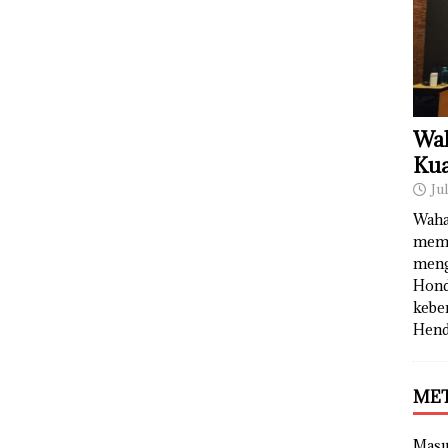
Wah
Kua
Ju
Waha
memb
meng
Hond
kebe
Hend
ME
Mas