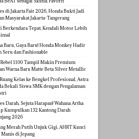
a BeAT sebagai Skutik Favorit
s di Jakarta Fair 2026, Honda Bukti Jadi
han Masyarakat Jakarta-Tangerang
si Berkendara Tepat, Kendali Motor Lebih
imal
a Baru, Gaya Baru! Honda Monkey Hadir
h Seru dan Fashionable
Rebel 1100 Tampil Makin Premium
an Warna Baru Matte Beta Silver Metallic
Ruang Kelas ke Bengkel Profesional, Astra
a Bekali Siswa SMK dengan Pengalaman
tri
tes Darah, Sejuta Harapan! Wahana Artha
p Kumpulkan 132 Kantong Darah
njang 2026
ang Merah Putih Unjuk Gigi, AHRT Kunci
 Manis di Jepang