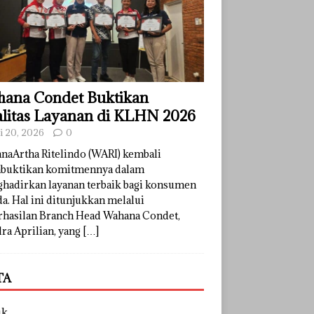
ana Condet Buktikan
litas Layanan di KLHN 2026
li 20, 2026
0
naArtha Ritelindo (WARI) kembali
uktikan komitmennya dalam
hadirkan layanan terbaik bagi konsumen
a. Hal ini ditunjukkan melalui
rhasilan Branch Head Wahana Condet,
ra Aprilian, yang
[…]
TA
uk