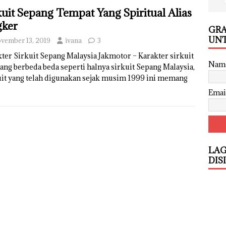
kuit Sepang Tempat Yang Spiritual Alias
ker
GRA
UNT
vember 13, 2019
ivana
3
ter Sirkuit Sepang Malaysia Jakmotor – Karakter sirkuit
Nam
g berbeda beda seperti halnya sirkuit Sepang Malaysia,
uit yang telah digunakan sejak musim 1999 ini memang
Emai
LAG
DIS