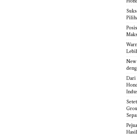
Hond
Sukse
Pili
Posi
Maks
Warn
Lebi
New 
deng
Dari 
Hond
Indus
Sete
Grou
Sepa
Peju
Hasil