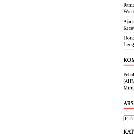
Rama
Worl
Ajan
Kreat
Hond
Leng
KOM
Peba
(AHM
Mimp
ARS
KAT