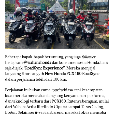
Beberapa bapak-bapak beruntung, yang juga
follower
Instagram
@wahanahonda
dan konsumen setia Honda, baru
saja diajak
“RoadSync Experience”
. Mereka menjajal
langsung fitur canggih
New Honda PCX 160 RoadSync
dalam perjalanan lebih dari 100 km.
Perjalanan ini bukan cuma
touring
biasa, tapi kesempatan
buat mereka merasakan langsung kenyamanan, performa,
dan teknologi terbaru dari PCX160. Rutenya beragam, mulai
dari WahanaArtha Ritelindo Ciputat sampai Teras Gadog,
Bogor. Selain seru-seruan bareng, mereka fokus mencoba