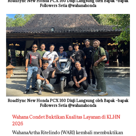
RoadSync New Honda PCX 160 Diuji Langsung oleh Bapak –bapak
Followers Setia @wahanahonda
RoadSync New Honda PCX 160 Diuji Langsung oleh Bapak –bapak
Followers Setia @wahanahonda
Wahana Condet Buktikan Kualitas Layanan di KLHN
2026
WahanaArtha Ritelindo (WARI) kembali membuktikan