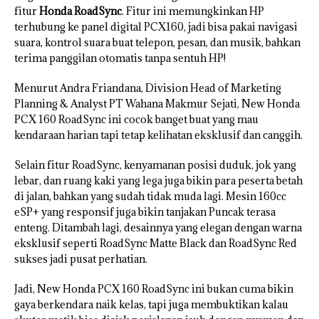
fitur
Honda RoadSync
. Fitur ini memungkinkan HP
terhubung ke panel digital PCX160, jadi bisa pakai navigasi
suara, kontrol suara buat telepon, pesan, dan musik, bahkan
terima panggilan otomatis tanpa sentuh HP!
Menurut Andra Friandana, Division Head of Marketing
Planning & Analyst PT Wahana Makmur Sejati, New Honda
PCX 160 RoadSync ini cocok banget buat yang mau
kendaraan harian tapi tetap kelihatan eksklusif dan canggih.
Selain fitur RoadSync, kenyamanan posisi duduk, jok yang
lebar, dan ruang kaki yang lega juga bikin para peserta betah
di jalan, bahkan yang sudah tidak muda lagi. Mesin 160cc
eSP+ yang responsif juga bikin tanjakan Puncak terasa
enteng. Ditambah lagi, desainnya yang elegan dengan warna
eksklusif seperti RoadSync Matte Black dan RoadSync Red
sukses jadi pusat perhatian.
Jadi, New Honda PCX 160 RoadSync ini bukan cuma bikin
gaya berkendara naik kelas, tapi juga membuktikan kalau