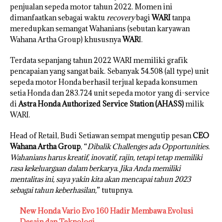
penjualan sepeda motor tahun 2022. Momen ini
dimanfaatkan sebagai waktu
recovery
bagi
WARI
tanpa
meredupkan semangat Wahanians (sebutan karyawan
Wahana Artha Group) khususnya
WAR
I.
Terdata sepanjang tahun 2022 WARI memiliki grafik
pencapaian yang sangat baik. Sebanyak 54.508 (all type) unit
sepeda motor Honda berhasil terjual kepada konsumen
setia Honda dan 283.724 unit sepeda motor yang di-service
di
Astra Honda Authorized Service Station (AHASS)
milik
WARI.
Head of Retail, Budi Setiawan sempat mengutip pesan
CEO
Wahana Artha Group
, “
Dibalik Challenges ada Opportunities.
Wahanians harus kreatif, inovatif, rajin, tetapi tetap memiliki
rasa kekeluargaan dalam berkarya. Jika Anda memiliki
mentalitas ini, saya yakin kita akan mencapai tahun 2023
sebagai tahun keberhasilan,
” tutupnya.
New Honda Vario Evo 160 Hadir Membawa Evolusi
Desain dan Teknologi