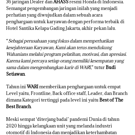
36 jaringan Dealer dan
AHASS
resmi Honda di Indonesia.
Semangat pengembangan jaringan inilah yang menjadi
perhatian yang diwujudkan dalam sebuah acara
penghargaan untuk karyawan dengan performa terbaik di
Hotel Santika Kelapa Gading Jakarta, akhir pekan lalu.
“
Sebagai perusahaan yang fokus dalam memperhatikan
kesejahteraan Karyawan, Kami akan terus mendukung
Wahanians melalui program pelatihan, motivasi, dan apresiasi.
Karena kami percaya setiap orang memiliki kesempatan yang
sama dalam mengembangkan karir di WAR
I,” tutur
Budi
Setiawan
.
Tahun ini
WARI
memberikan penghargaan untuk empat
Level yaitu, Frontline, Back office staff, Leader, dan Branch
dimana Kategori tertinggi pada level ini yaitu
Best of The
Best Branch
.
Meski sempat ‘diterjang badai’ pandemi Dunia di tahun
2020 hingga kelangkaan unit yang melanda industri
otomotif di Indonesia dan menjadikan keterhambatan