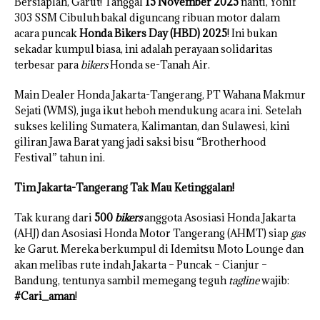
Bersiaplah, Garut! Tanggal
15 November 2025
nanti, Yonif
303 SSM Cibuluh bakal diguncang ribuan motor dalam
acara puncak
Honda Bikers Day (HBD) 2025
! Ini bukan
sekadar kumpul biasa, ini adalah perayaan solidaritas
terbesar para
bikers
Honda se-Tanah Air.
Main Dealer Honda Jakarta-Tangerang, PT Wahana Makmur
Sejati (WMS), juga ikut heboh mendukung acara ini. Setelah
sukses keliling Sumatera, Kalimantan, dan Sulawesi, kini
giliran Jawa Barat yang jadi saksi bisu “Brotherhood
Festival” tahun ini.
Tim Jakarta-Tangerang Tak Mau Ketinggalan!
Tak kurang dari
500
bikers
anggota Asosiasi Honda Jakarta
(AHJ) dan Asosiasi Honda Motor Tangerang (AHMT) siap
gas
ke Garut. Mereka berkumpul di Idemitsu Moto Lounge dan
akan melibas rute indah Jakarta – Puncak – Cianjur –
Bandung, tentunya sambil memegang teguh
tagline
wajib:
#Cari_aman
!