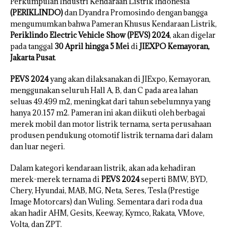
Perkumpulan Industri Kendaraan Listrik Indonesia
(PERIKLINDO)
dan Dyandra Promosindo dengan bangga
mengumumkan bahwa Pameran Khusus Kendaraan Listrik,
Periklindo Electric Vehicle Show (PEVS) 2024
, akan digelar
pada tanggal
30 April hingga 5 Mei
di
JIEXPO Kemayoran,
Jakarta Pusat
.
PEVS 2024
yang akan dilaksanakan di JIExpo, Kemayoran,
menggunakan seluruh Hall A, B, dan C pada area lahan
seluas 49.499 m2, meningkat dari tahun sebelumnya yang
hanya 20.157 m2. Pameran ini akan diikuti oleh berbagai
merek mobil dan motor listrik ternama, serta perusahaan
produsen pendukung otomotif listrik ternama dari dalam
dan luar negeri.
Dalam kategori kendaraan listrik, akan ada kehadiran
merek-merek ternama di
PEVS 2024
seperti BMW, BYD,
Chery, Hyundai, MAB, MG, Neta, Seres, Tesla (Prestige
Image Motorcars) dan Wuling. Sementara dari roda dua
akan hadir AHM, Gesits, Keeway, Kymco, Rakata, VMove,
Volta, dan ZPT.