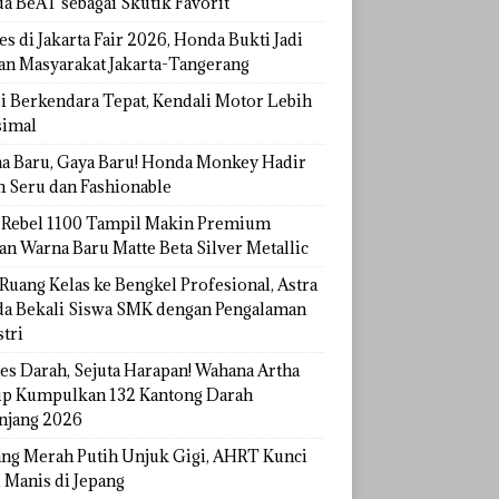
a BeAT sebagai Skutik Favorit
s di Jakarta Fair 2026, Honda Bukti Jadi
han Masyarakat Jakarta-Tangerang
si Berkendara Tepat, Kendali Motor Lebih
imal
a Baru, Gaya Baru! Honda Monkey Hadir
h Seru dan Fashionable
Rebel 1100 Tampil Makin Premium
an Warna Baru Matte Beta Silver Metallic
Ruang Kelas ke Bengkel Profesional, Astra
a Bekali Siswa SMK dengan Pengalaman
tri
tes Darah, Sejuta Harapan! Wahana Artha
p Kumpulkan 132 Kantong Darah
njang 2026
ang Merah Putih Unjuk Gigi, AHRT Kunci
 Manis di Jepang