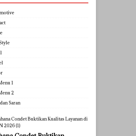
motive
act
e
Style
l
el
r
Menu 1
Menu 2
 dan Saran
ana Condet Buktikan