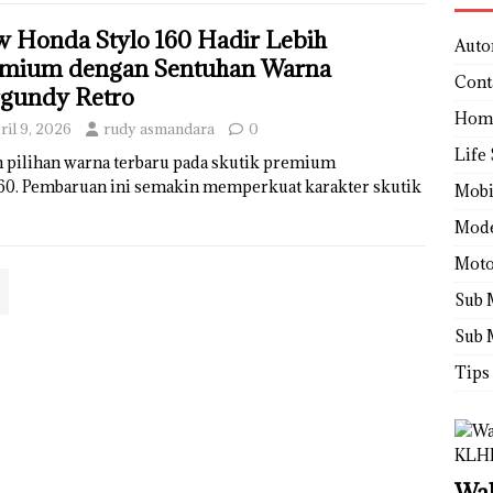
 Honda Stylo 160 Hadir Lebih
Auto
mium dengan Sentuhan Warna
Cont
gundy Retro
Hom
ril 9, 2026
rudy asmandara
0
Life 
pilihan warna terbaru pada skutik premium
160. Pembaruan ini semakin memperkuat karakter skutik
Mobi
Mod
Moto
Sub 
Sub 
Tips
Wah