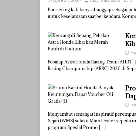
April 24, 2026
rudy asmandara
0
Ban sering kali hanya dianggap sebagai pe
untuk keselamatan saat berkendara. Kompo
Ken
Kib
Ap
Pebalap Astra Honda Racing Team (AHRT) l
Racing Championship (ARRC) 2026 di Sepa
Pro
Dap
Ap
Menyambut semangat inspiratif perempua
Sejati (WMS) selaku Main Dealer sepeda 
program Spesial Promo
[…]