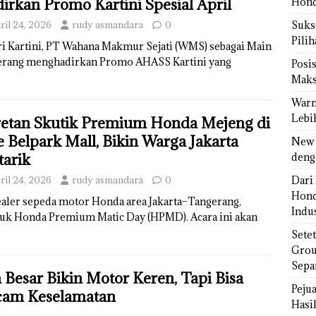
irkan Promo Kartini Spesial April
Hond
ril 24, 2026
rudy asmandara
0
Sukse
Pili
 Kartini, PT Wahana Makmur Sejati (WMS) sebagai Main
erang menghadirkan Promo AHASS Kartini yang
Posi
Maks
Warn
Lebi
etan Skutik Premium Honda Mejeng di
 Belpark Mall, Bikin Warga Jakarta
New 
tarik
deng
ril 24, 2026
rudy asmandara
0
Dari 
Hond
ler sepeda motor Honda area Jakarta–Tangerang,
Indus
ajuk Honda Premium Matic Day (HPMD). Acara ini akan
Sete
Grou
Sepa
 Besar Bikin Motor Keren, Tapi Bisa
Peju
am Keselamatan
Hasil