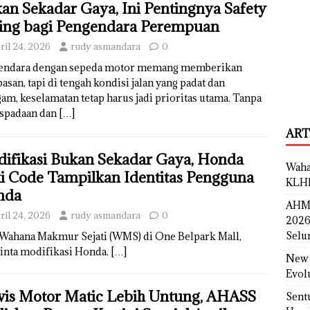
an Sekadar Gaya, Ini Pentingnya Safety
ing bagi Pengendara Perempuan
ril 24, 2026
rudy asmandara
0
endara dengan sepeda motor memang memberikan
asan, tapi di tengah kondisi jalan yang padat dan
am, keselamatan tetap harus jadi prioritas utama. Tanpa
spadaan dan
[…]
ART
ifikasi Bukan Sekadar Gaya, Honda
Waha
i Code Tampilkan Identitas Pengguna
KLH
nda
AHM 
ril 24, 2026
rudy asmandara
0
2026
Selu
 Wahana Makmur Sejati (WMS) di One Belpark Mall,
ecinta modifikasi Honda.
[…]
New 
Evol
vis Motor Matic Lebih Untung, AHASS
Sent