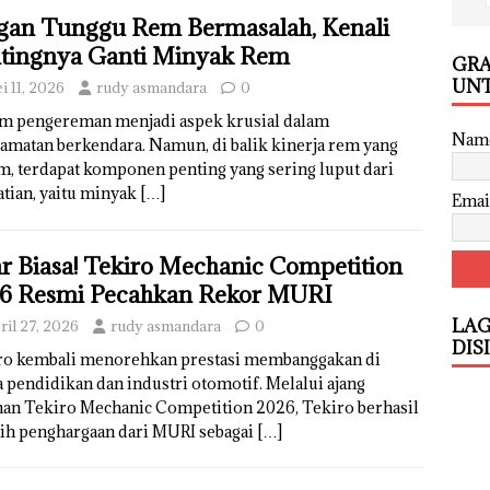
gan Tunggu Rem Bermasalah, Kenali
tingnya Ganti Minyak Rem
GRA
UNT
i 11, 2026
rudy asmandara
0
em pengereman menjadi aspek krusial dalam
Nam
amatan berkendara. Namun, di balik kinerja rem yang
, terdapat komponen penting yang sering luput dari
tian, yaitu minyak
[…]
Emai
r Biasa! Tekiro Mechanic Competition
6 Resmi Pecahkan Rekor MURI
LAG
ril 27, 2026
rudy asmandara
0
DIS
ro kembali menorehkan prestasi membanggakan di
 pendidikan dan industri otomotif. Melalui ajang
nan Tekiro Mechanic Competition 2026, Tekiro berhasil
ih penghargaan dari MURI sebagai
[…]