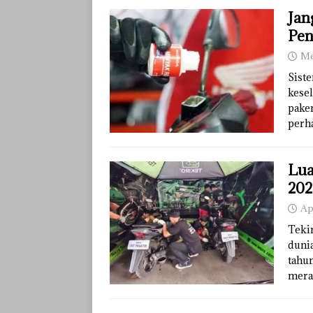
Jan
Pen
Me
Sist
kesel
pakem
perha
Lua
202
Ap
Teki
dunia
tahu
mera