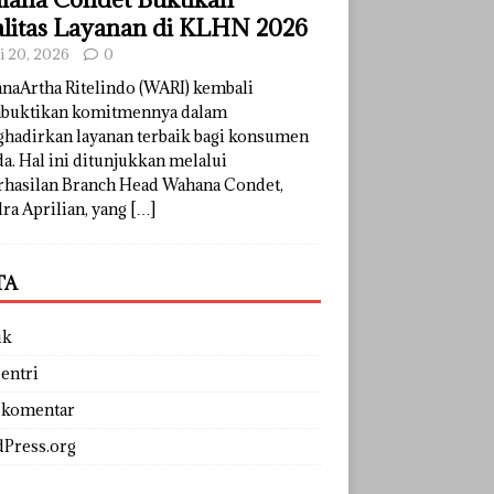
litas Layanan di KLHN 2026
li 20, 2026
0
naArtha Ritelindo (WARI) kembali
uktikan komitmennya dalam
hadirkan layanan terbaik bagi konsumen
a. Hal ini ditunjukkan melalui
rhasilan Branch Head Wahana Condet,
ra Aprilian, yang
[…]
TA
uk
entri
 komentar
Press.org