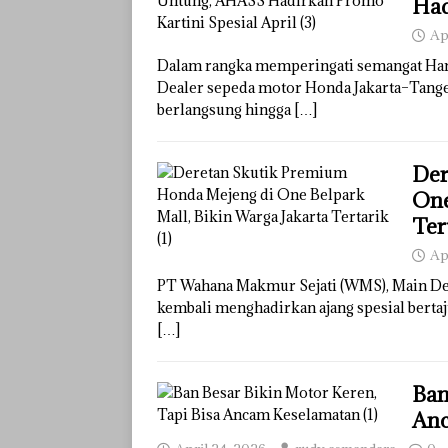
Had
Ap
Dalam rangka memperingati semangat Hari
Dealer sepeda motor Honda Jakarta–Tang
berlangsung hingga
[…]
Der
One
Ter
Ap
PT Wahana Makmur Sejati (WMS), Main Dea
kembali menghadirkan ajang spesial bert
[…]
Ban
Anc