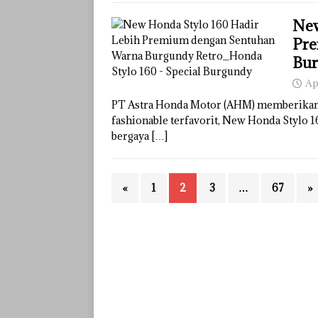
New
Pre
Bur
Ap
PT Astra Honda Motor (AHM) memberikan 
fashionable terfavorit, New Honda Stylo 
bergaya
[…]
«
1
2
3
…
67
»