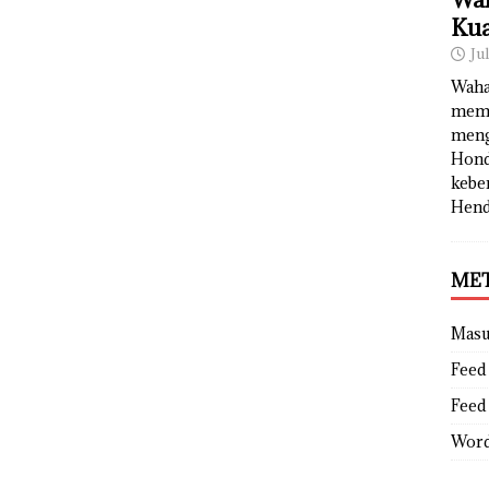
Kua
Ju
Waha
memb
meng
Hond
kebe
Hend
ME
Mas
Feed 
Feed
Word