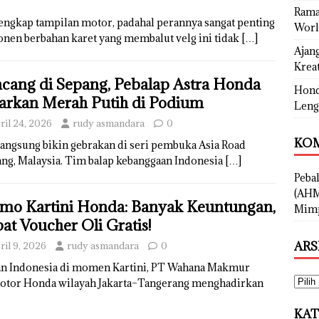
Rama
lengkap tampilan motor, padahal perannya sangat penting
Worl
nen berbahan karet yang membalut velg ini tidak
[…]
Ajan
Kreat
cang di Sepang, Pebalap Astra Honda
Hond
arkan Merah Putih di Podium
Leng
ril 24, 2026
rudy asmandara
0
KOM
angsung bikin gebrakan di seri pembuka Asia Road
ng, Malaysia. Tim balap kebanggaan Indonesia
[…]
Peba
(AHM
mo Kartini Honda: Banyak Keuntungan,
Mimp
at Voucher Oli Gratis!
ARS
ril 9, 2026
rudy asmandara
0
n Indonesia di momen Kartini, PT Wahana Makmur
motor Honda wilayah Jakarta–Tangerang menghadirkan
KAT