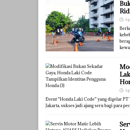
Buk
Rid
Ap
Berk
kebeb
berag
kewa
Mod
Lak
Ho
Ap
Event “Honda Laki Code” yang digelar PT
Jakarta, sukses jadi ajang seru bagi para p
Ser