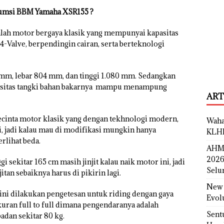
umsi BBM Yamaha XSR155 ?
lah motor bergaya klasik yang mempunyai kapasitas
 4-Valve, berpendingin cairan, serta berteknologi
 mm, lebar 804 mm, dan tinggi 1.080 mm. Sedangkan
apasitas tangki bahan bakarnya mampu menampung
ART
ecinta motor klasik yang dengan tekhnologi modern,
Waha
, jadi kalau mau di modifikasi mungkin hanya
KLH
rlihat beda.
AHM 
2026
sekitar 165 cm masih jinjit kalau naik motor ini, jadi
Selu
itan sebaiknya harus di pikirin lagi.
New 
 ini dilakukan pengetesan untuk riding dengan gaya
Evol
ran full to full dimana pengendaranya adalah
Sent
adan sekitar 80 kg.