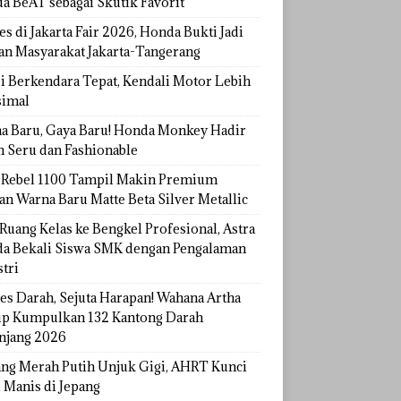
a BeAT sebagai Skutik Favorit
s di Jakarta Fair 2026, Honda Bukti Jadi
han Masyarakat Jakarta-Tangerang
si Berkendara Tepat, Kendali Motor Lebih
imal
a Baru, Gaya Baru! Honda Monkey Hadir
h Seru dan Fashionable
Rebel 1100 Tampil Makin Premium
an Warna Baru Matte Beta Silver Metallic
Ruang Kelas ke Bengkel Profesional, Astra
a Bekali Siswa SMK dengan Pengalaman
tri
tes Darah, Sejuta Harapan! Wahana Artha
p Kumpulkan 132 Kantong Darah
njang 2026
ang Merah Putih Unjuk Gigi, AHRT Kunci
 Manis di Jepang