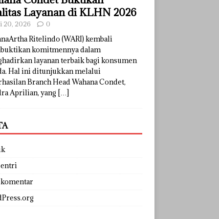
litas Layanan di KLHN 2026
li 20, 2026
0
naArtha Ritelindo (WARI) kembali
uktikan komitmennya dalam
hadirkan layanan terbaik bagi konsumen
a. Hal ini ditunjukkan melalui
rhasilan Branch Head Wahana Condet,
ra Aprilian, yang
[…]
TA
uk
entri
 komentar
Press.org