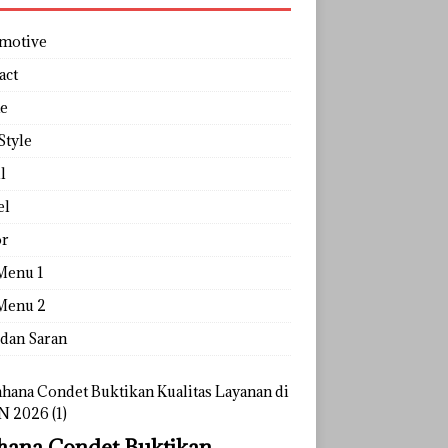
motive
act
e
Style
l
el
r
Menu 1
Menu 2
 dan Saran
ana Condet Buktikan