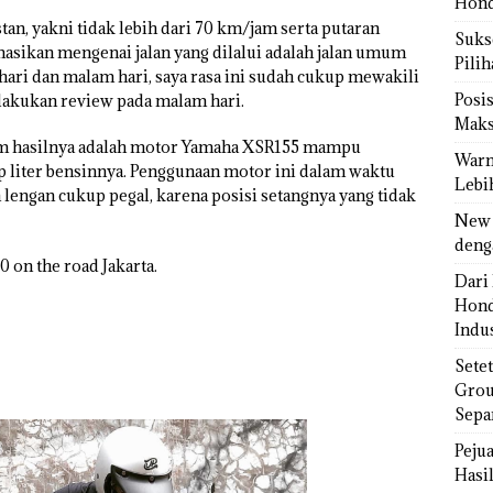
Hond
an, yakni tidak lebih dari 70 km/jam serta putaran
Sukse
asikan mengenai jalan yang dilalui adalah jalan umum
Pili
hari dan malam hari, saya rasa ini sudah cukup mewakili
Posi
lakukan review pada malam hari.
Maks
om hasilnya adalah motor Yamaha XSR155 mampu
Warn
 liter bensinnya. Penggunaan motor ini dalam waktu
Lebi
ngan cukup pegal, karena posisi setangnya yang tidak
New 
deng
 on the road Jakarta.
Dari 
Hond
Indus
Sete
Grou
Sepa
Peju
Hasil