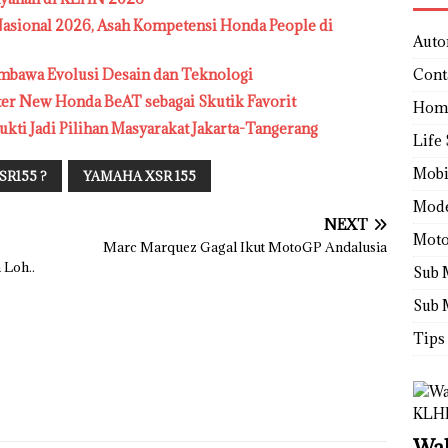
sional 2026, Asah Kompetensi Honda People di
Auto
mbawa Evolusi Desain dan Teknologi
Cont
ter New Honda BeAT sebagai Skutik Favorit
Hom
ukti Jadi Pilihan Masyarakat Jakarta-Tangerang
Life 
Mobi
R155 ?
YAMAHA XSR 155
Mod
NEXT
Moto
Marc Marquez Gagal Ikut MotoGP Andalusia
 Loh..
Sub 
Sub 
Tips
Wah