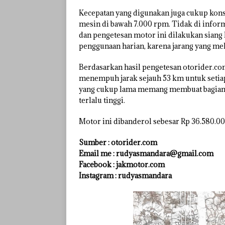
Kecepatan yang digunakan juga cukup konst
mesin di bawah 7.000 rpm. Tidak di inform
dan pengetesan motor ini dilakukan siang 
penggunaan harian, karena jarang yang me
Berdasarkan hasil pengetesan otorider.c
menempuh jarak sejauh 53 km untuk setiap
yang cukup lama memang membuat bagian le
terlalu tinggi.
Motor ini dibanderol sebesar Rp 36.580.000
Sumber : otorider.com
Email me : rudyasmandara@gmail.com
Facebook : jakmotor.com
Instagram : rudyasmandara