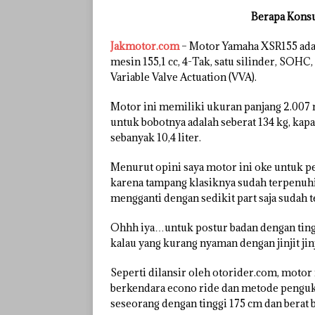
Berapa Kons
Jakmotor.com
– Motor Yamaha XSR155 ada
mesin 155,1 cc, 4-Tak, satu silinder, SOHC,
Variable Valve Actuation (VVA).
Motor ini memiliki ukuran panjang 2.007
untuk bobotnya adalah seberat 134 kg, k
sebanyak 10,4 liter.
Menurut opini saya motor ini oke untuk p
karena tampang klasiknya sudah terpenuhi
mengganti dengan sedikit part saja sudah te
Ohhh iya…untuk postur badan dengan tinggi 
kalau yang kurang nyaman dengan jinjit jinj
Seperti dilansir oleh otorider.com, motor
berkendara econo ride dan metode penguku
seseorang dengan tinggi 175 cm dan berat b