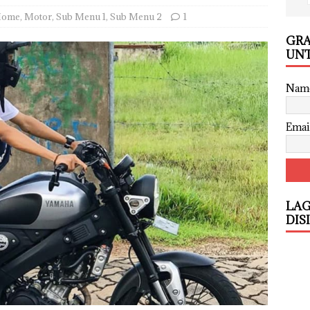
ome
,
Motor
,
Sub Menu 1
,
Sub Menu 2
1
GRA
UNT
Nam
Emai
LAG
DIS