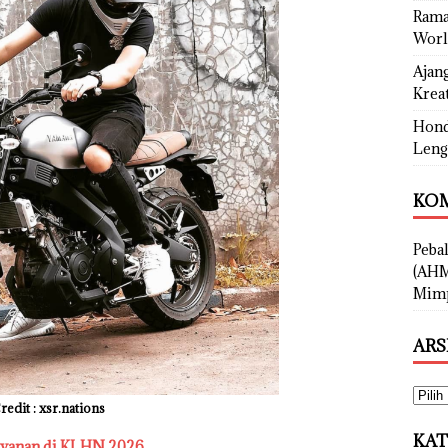
Rama
Worl
Ajan
Kreat
Hond
Leng
KOM
Peba
(AHM
Mimp
ARS
redit : xsr.nations
KAT
ayanan di KLHN 2026