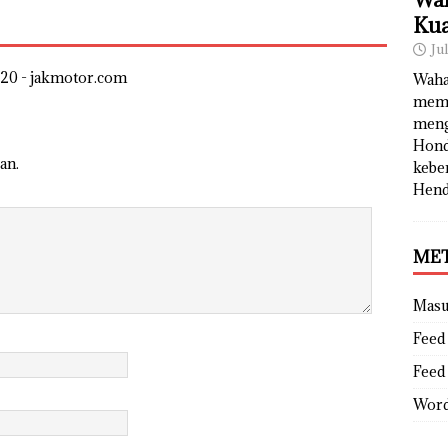
Kua
Ju
20 - jakmotor.com
Waha
memb
meng
Hond
an.
kebe
Hend
ME
Mas
Feed 
Feed
Word