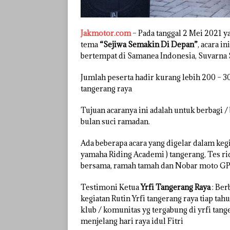
Jakmotor.com
– Pada tanggal 2 Mei 2021 ya
tema
“Sejiwa Semakin Di Depan”
, acara i
bertempat di Samanea Indonesia, Suvarna 
Jumlah peserta hadir kurang lebih 200 – 30
tangerang raya
Tujuan acaranya ini adalah untuk berbagi /
bulan suci ramadan.
Ada beberapa acara yang digelar dalam kegia
yamaha Riding Academi ) tangerang, Tes ri
bersama, ramah tamah dan Nobar moto G
Testimoni Ketua
Yrfi Tangerang Raya
: Ber
kegiatan Rutin Yrfi tangerang raya tiap tah
klub / komunitas yg tergabung di yrfi tange
menjelang hari raya idul Fitri