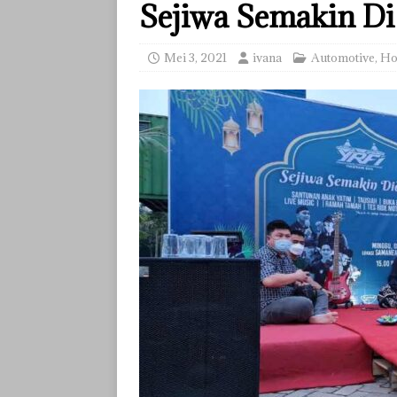
Sejiwa Semakin D
Mei 3, 2021
ivana
Automotive
,
H