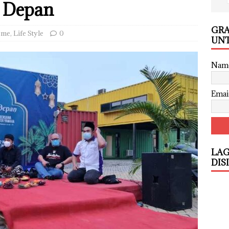
i Depan
GRA
ome
,
Life Style
0
UNT
Nam
Emai
LAG
DIS