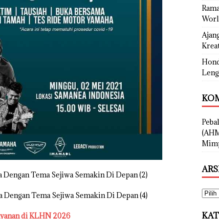
Rama
Worl
Ajan
Kreat
Hond
Leng
KOM
Peba
(AHM
Mimp
ARS
KAT
ayanan di KLHN 2026