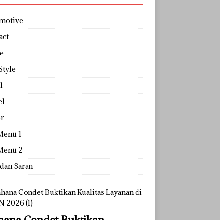
motive
act
e
Style
l
el
r
Menu 1
Menu 2
 dan Saran
ana Condet Buktikan