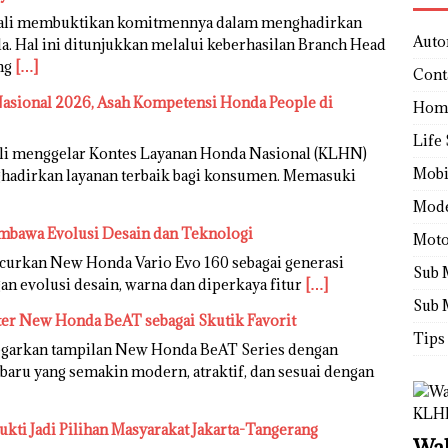
bali membuktikan komitmennya dalam menghadirkan
Auto
. Hal ini ditunjukkan melalui keberhasilan Branch Head
ang
[…]
Cont
sional 2026, Asah Kompetensi Honda People di
Hom
Life 
li menggelar Kontes Layanan Honda Nasional (KLHN)
Mobi
adirkan layanan terbaik bagi konsumen. Memasuki
Mod
mbawa Evolusi Desain dan Teknologi
Moto
urkan New Honda Vario Evo 160 sebagai generasi
Sub 
an evolusi desain, warna dan diperkaya fitur
[…]
Sub 
ter New Honda BeAT sebagai Skutik Favorit
Tips
garkan tampilan New Honda BeAT Series dengan
rbaru yang semakin modern, atraktif, dan sesuai dengan
ukti Jadi Pilihan Masyarakat Jakarta-Tangerang
Wah