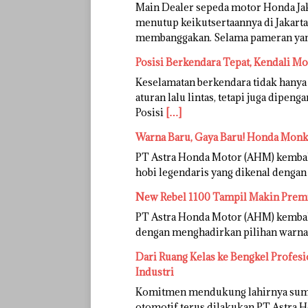
Main Dealer sepeda motor Honda Ja
menutup keikutsertaannya di Jakarta
membanggakan. Selama pameran ya
Posisi Berkendara Tepat, Kendali M
Keselamatan berkendara tidak hanya
aturan lalu lintas, tetapi juga dipen
Posisi
[…]
Warna Baru, Gaya Baru! Honda Monke
PT Astra Honda Motor (AHM) kemba
hobi legendaris yang dikenal dengan
New Rebel 1100 Tampil Makin Premi
PT Astra Honda Motor (AHM) kembali
dengan menghadirkan pilihan warna 
Dari Ruang Kelas ke Bengkel Profes
Industri
Komitmen mendukung lahirnya sumber
otomotif terus dilakukan PT Astra 