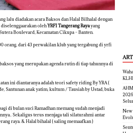
ng lalu diadakan acara Baksos dan Halal Bilhalal dengan
ni diselenggaarakan oleh
YRFI Tangerang Raya
yang
Sutera Boulevard, Kecamatan Cikupa – Banten.
0 orang, dari 43 perwakilan klub yang tergabung di yrfi
ART
 baksos yang merupakan agenda rutin di tiap tahunnya di
Waha
KLH
tan ini diantaranya adalah teori safety riding By YRA (
AHM 
de, Santunan anak yatim, kultum / Tausiah by Ustad, buka
2026
P
Selu
bagi di bulan suci Ramadhan memang sudah menjadi
New 
unnya.. Sekaligus terus menjaga tali silaturahmi antar
Evol
rang raya. & Halal bihalal ( saling memaafkan )
Sent