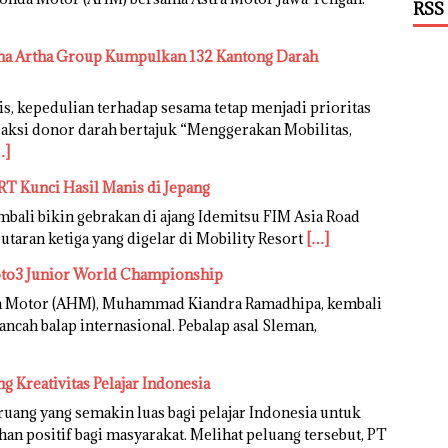
RSS
hana Artha Group Kumpulkan 132 Kantong Darah
is, kepedulian terhadap sesama tetap menjadi prioritas
aksi donor darah bertajuk “Menggerakan Mobilitas,
…]
RT Kunci Hasil Manis di Jepang
bali bikin gebrakan di ajang Idemitsu FIM Asia Road
aran ketiga yang digelar di Mobility Resort
[…]
oto3 Junior World Championship
da Motor (AHM), Muhammad Kiandra Ramadhipa, kembali
cah balap internasional. Pebalap asal Sleman,
 Kreativitas Pelajar Indonesia
uang yang semakin luas bagi pelajar Indonesia untuk
n positif bagi masyarakat. Melihat peluang tersebut, PT