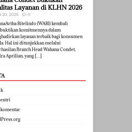
litas Layanan di KLHN 2026
li 20, 2026
0
naArtha Ritelindo (WARI) kembali
uktikan komitmennya dalam
hadirkan layanan terbaik bagi konsumen
a. Hal ini ditunjukkan melalui
rhasilan Branch Head Wahana Condet,
ra Aprilian, yang
[…]
TA
uk
entri
 komentar
Press.org