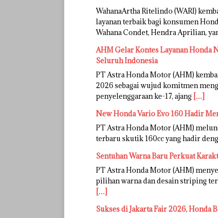
WahanaArtha Ritelindo (WARI) kem
layanan terbaik bagi konsumen Honda
Wahana Condet, Hendra Aprilian, y
AHM Gelar Kontes Layanan Honda Na
Seluruh Indonesia
PT Astra Honda Motor (AHM) kemba
2026 sebagai wujud komitmen mengh
penyelenggaraan ke-17, ajang
[…]
New Honda Vario Evo 160 Hadir Me
PT Astra Honda Motor (AHM) melunc
terbaru skutik 160cc yang hadir deng
Sentuhan Warna Baru Perkuat Karak
PT Astra Honda Motor (AHM) menye
pilihan warna dan desain striping te
[…]
Sukses di Jakarta Fair 2026, Honda B