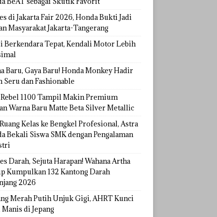
a BeAT sebagai Skutik Favorit
s di Jakarta Fair 2026, Honda Bukti Jadi
han Masyarakat Jakarta-Tangerang
si Berkendara Tepat, Kendali Motor Lebih
imal
a Baru, Gaya Baru! Honda Monkey Hadir
h Seru dan Fashionable
Rebel 1100 Tampil Makin Premium
an Warna Baru Matte Beta Silver Metallic
Ruang Kelas ke Bengkel Profesional, Astra
a Bekali Siswa SMK dengan Pengalaman
tri
tes Darah, Sejuta Harapan! Wahana Artha
p Kumpulkan 132 Kantong Darah
njang 2026
ang Merah Putih Unjuk Gigi, AHRT Kunci
 Manis di Jepang