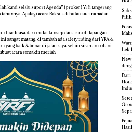
Hond
ah kami selalu suport Agenda” ( proker ) Yrfi tangerang
Sukse
tahunnya. Apalagi acara Baksos di bulan suci ramadan
Pili
Posi
i luar biasa. dari mulai konsep dan acara di lapangan
Maks
ni sangat matang, di tambah ada safety riding dari YRA &
Warn
 yang baik & benar di jalan raya. selain siraman rohani,
Lebi
mbuat acara semakin meriah.
New 
deng
Dari 
Hond
Indus
Sete
Grou
Sepa
Peju
Hasil