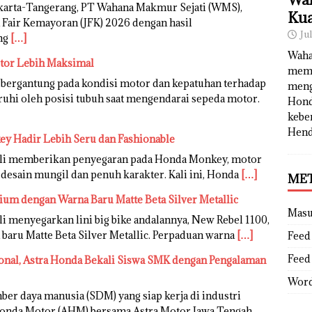
karta-Tangerang, PT Wahana Makmur Sejati (WMS),
Kua
 Fair Kemayoran (JFK) 2026 dengan hasil
Ju
ng
[…]
Waha
otor Lebih Maksimal
memb
 bergantung pada kondisi motor dan kepatuhan terhadap
meng
garuhi oleh posisi tubuh saat mengendarai sepeda motor.
Hond
kebe
Hend
y Hadir Lebih Seru dan Fashionable
li memberikan penyegaran pada Honda Monkey, motor
 desain mungil dan penuh karakter. Kali ini, Honda
[…]
ME
um dengan Warna Baru Matte Beta Silver Metallic
Mas
 menyegarkan lini big bike andalannya, New Rebel 1100,
baru Matte Beta Silver Metallic. Perpaduan warna
[…]
Feed 
Feed
ional, Astra Honda Bekali Siswa SMK dengan Pengalaman
Word
 daya manusia (SDM) yang siap kerja di industri
Honda Motor (AHM) bersama Astra Motor Jawa Tengah.