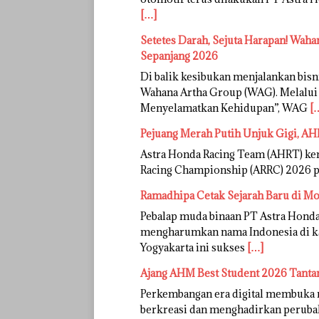
[…]
Setetes Darah, Sejuta Harapan! Wa
Sepanjang 2026
Di balik kesibukan menjalankan bisn
Wahana Artha Group (WAG). Melalui 
Menyelamatkan Kehidupan”, WAG
[
Pejuang Merah Putih Unjuk Gigi, AH
Astra Honda Racing Team (AHRT) kem
Racing Championship (ARRC) 2026 put
Ramadhipa Cetak Sejarah Baru di M
Pebalap muda binaan PT Astra Hon
mengharumkan nama Indonesia di kan
Yogyakarta ini sukses
[…]
Ajang AHM Best Student 2026 Tantang
Perkembangan era digital membuka r
berkreasi dan menghadirkan perubaha