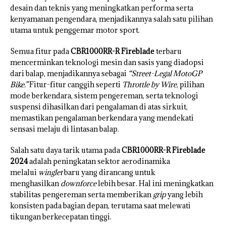
desain dan teknis yang meningkatkan performa serta
kenyamanan pengendara, menjadikannya salah satu pilihan
utama untuk penggemar motor sport.
Semua fitur pada
CBR1000RR-R Fireblade
terbaru
mencerminkan teknologi mesin dan sasis yang diadopsi
dari balap, menjadikannya sebagai
“Street-Legal MotoGP
Bike.”
Fitur-fitur canggih seperti
Throttle by Wire
, pilihan
mode berkendara, sistem pengereman, serta teknologi
suspensi dihasilkan dari pengalaman di atas sirkuit,
memastikan pengalaman berkendara yang mendekati
sensasi melaju di lintasan balap.
Salah satu daya tarik utama pada
CBR1000RR-R Fireblade
2024
adalah peningkatan sektor aerodinamika
melalui
winglet
baru yang dirancang untuk
menghasilkan
downforce
lebih besar. Hal ini meningkatkan
stabilitas pengereman serta memberikan
grip
yang lebih
konsisten pada bagian depan, terutama saat melewati
tikungan berkecepatan tinggi.