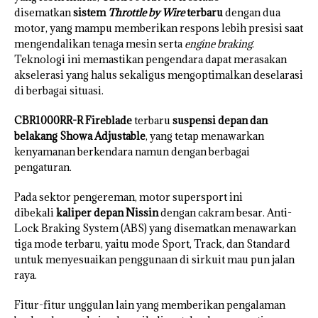
disematkan
sistem
Throttle by Wire
terbaru
dengan dua
motor, yang mampu memberikan respons lebih presisi saat
mengendalikan tenaga mesin serta
engine braking
.
Teknologi ini memastikan pengendara dapat merasakan
akselerasi yang halus sekaligus mengoptimalkan deselarasi
di berbagai situasi.
CBR1000RR-R Fireblade
terbaru
suspensi depan dan
belakang Showa Adjustable
, yang tetap menawarkan
kenyamanan berkendara namun dengan berbagai
pengaturan.
Pada sektor pengereman, motor supersport ini
dibekali
kaliper depan Nissin
dengan cakram besar. Anti-
Lock Braking System (ABS) yang disematkan menawarkan
tiga mode terbaru, yaitu mode Sport, Track, dan Standard
untuk menyesuaikan penggunaan di sirkuit mau pun jalan
raya.
Fitur-fitur unggulan lain yang memberikan pengalaman