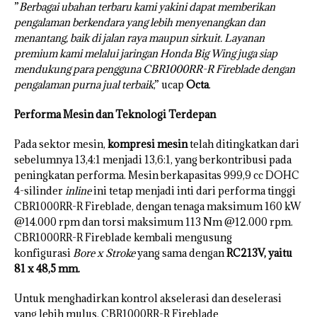
”
Berbagai ubahan terbaru kami yakini dapat memberikan
pengalaman berkendara yang lebih menyenangkan dan
menantang, baik di jalan raya maupun sirkuit. Layanan
premium kami melalui jaringan Honda Big Wing juga siap
mendukung para pengguna CBR1000RR-R Fireblade dengan
pengalaman purna jual terbaik
,” ucap
Octa
.
Performa Mesin dan Teknologi Terdepan
Pada sektor mesin,
kompresi mesin
telah ditingkatkan dari
sebelumnya 13,4:1 menjadi 13,6:1, yang berkontribusi pada
peningkatan performa. Mesin berkapasitas 999,9 cc DOHC
4-silinder
inline
ini tetap menjadi inti dari performa tinggi
CBR1000RR-R Fireblade, dengan tenaga maksimum 160 kW
@14.000 rpm dan torsi maksimum 113 Nm @12.000 rpm.
CBR1000RR-R Fireblade kembali mengusung
konfigurasi
Bore x Stroke
yang sama dengan
RC213V, yaitu
81 x 48,5 mm.
Untuk menghadirkan kontrol akselerasi dan deselerasi
yang lebih mulus, CBR1000RR-R Fireblade