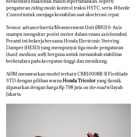
berkendara maksimal masih dipertahankan, seperti
pengaturan
riding mode
, kontrol traksi HSTC, serta
Wheelie
Control
untuk menjaga kestabilan saat akselerasi cepat.
Sensor
advance
Inertia Measurement Unit (IMU) 6-Axis
mampu mengukur posisi motor dalam enam
axis
(sumbu).
Peranti ini bekerja bersama Honda Electronic Steering
Damper (HESD) yang mempunyai tiga mode pengaturan
(
hard, medium, soft
), berguna untuk menambah stabilitas
berkendara pada kecepatan tinggi dan menikung.
AHM menawarkan model terbaru CBR1000RR-R Fireblade
STD dengan pilihan warna
Honda Tricolor
yang ikonik,
dipasarkan dengan harga Rp 798 juta
on the road
wilayah
Jakarta.