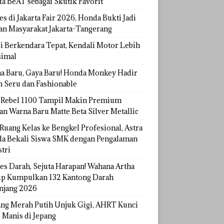
a BeAT sebagai Skutik Favorit
s di Jakarta Fair 2026, Honda Bukti Jadi
han Masyarakat Jakarta-Tangerang
si Berkendara Tepat, Kendali Motor Lebih
imal
a Baru, Gaya Baru! Honda Monkey Hadir
h Seru dan Fashionable
Rebel 1100 Tampil Makin Premium
an Warna Baru Matte Beta Silver Metallic
Ruang Kelas ke Bengkel Profesional, Astra
a Bekali Siswa SMK dengan Pengalaman
tri
tes Darah, Sejuta Harapan! Wahana Artha
p Kumpulkan 132 Kantong Darah
njang 2026
ang Merah Putih Unjuk Gigi, AHRT Kunci
 Manis di Jepang