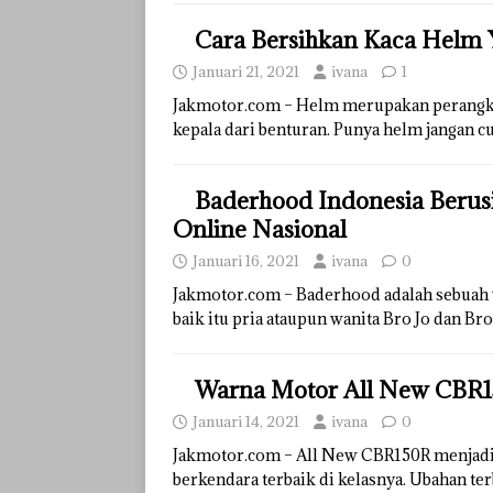
Cara Bersihkan Kaca Helm
Januari 21, 2021
ivana
1
Jakmotor.com – Helm merupakan perangkat
kepala dari benturan. Punya helm jangan cu
Baderhood Indonesia Berus
Online Nasional
Januari 16, 2021
ivana
0
Jakmotor.com – Baderhood adalah sebuah wa
baik itu pria ataupun wanita Bro Jo dan 
Warna Motor All New CBR150
Januari 14, 2021
ivana
0
Jakmotor.com – All New CBR150R menjadi s
berkendara terbaik di kelasnya. Ubahan t