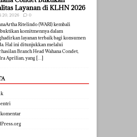
litas Layanan di KLHN 2026
li 20, 2026
0
naArtha Ritelindo (WARI) kembali
uktikan komitmennya dalam
hadirkan layanan terbaik bagi konsumen
a. Hal ini ditunjukkan melalui
rhasilan Branch Head Wahana Condet,
ra Aprilian, yang
[…]
TA
uk
entri
 komentar
Press.org