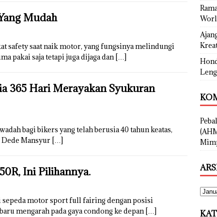
Rama
 Yang Mudah
Worl
Ajan
Kreat
 safety saat naik motor, yang fungsinya melindungi
ma pakai saja tetapi juga dijaga dan
[…]
Hond
Leng
ia 365 Hari Merayakan Syukuran
KOM
Peba
dah bagi bikers yang telah berusia 40 tahun keatas,
(AHM
Bro Dede Mansyur
[…]
Mimp
ARS
R, Ini Pilihannya.
epeda motor sport full fairing dengan posisi
erbaru mengarah pada gaya condong ke depan
[…]
KAT