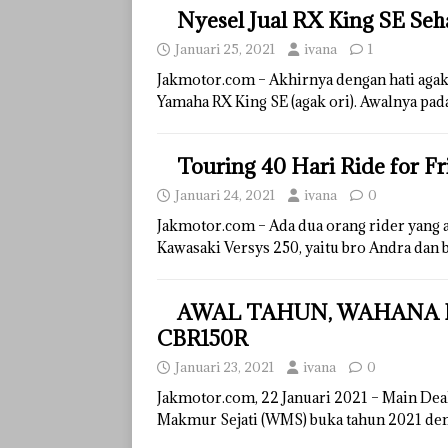
Nyesel Jual RX King SE Seh
Januari 25, 2021
ivana
1
Jakmotor.com – Akhirnya dengan hati agak 
Yamaha RX King SE (agak ori). Awalnya pa
Touring 40 Hari Ride for F
Januari 24, 2021
ivana
0
Jakmotor.com – Ada dua orang rider yang
Kawasaki Versys 250, yaitu bro Andra dan 
AWAL TAHUN, WAHANA
CBR150R
Januari 23, 2021
ivana
0
Jakmotor.com, 22 Januari 2021 – Main Dea
Makmur Sejati (WMS) buka tahun 2021 den