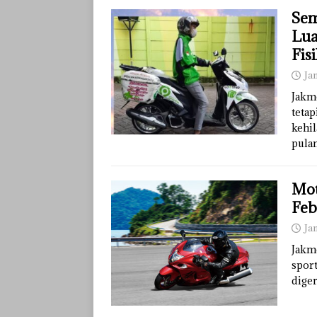
Sem
Lua
Fis
Jan
Jakm
tetap
kehil
pula
Mot
Feb
Ja
Jakm
sport
diger