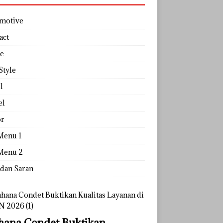
motive
act
e
Style
l
el
r
Menu 1
Menu 2
 dan Saran
ana Condet Buktikan