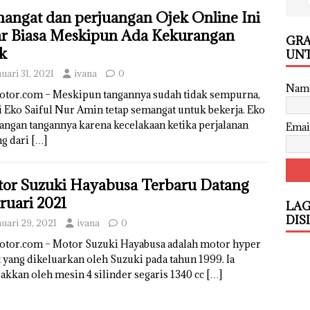
angat dan perjuangan Ojek Online Ini
r Biasa Meskipun Ada Kekurangan
GRA
ik
UNT
uari 31, 2021
ivana
0
Nam
otor.com – Meskipun tangannya sudah tidak sempurna,
i Eko Saiful Nur Amin tetap semangat untuk bekerja. Eko
angan tangannya karena kecelakaan ketika perjalanan
Emai
ng dari
[…]
or Suzuki Hayabusa Terbaru Datang
ruari 2021
LAG
DIS
nuari 29, 2021
ivana
0
otor.com – Motor Suzuki Hayabusa adalah motor hyper
 yang dikeluarkan oleh Suzuki pada tahun 1999. Ia
akkan oleh mesin 4 silinder segaris 1340 cc
[…]