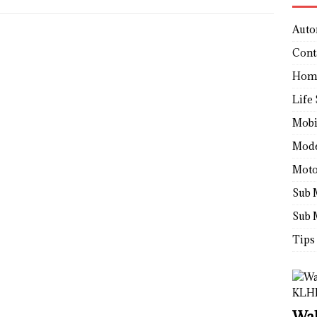
Auto
Cont
Hom
Life 
Mobi
Mod
Moto
Sub 
Sub 
Tips
Wah