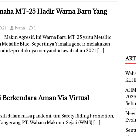
maha MT-25 Hadir Warna Baru Yang
2021
ivana
1
– Makin Agresif, Ini Warna Baru MT-25 yaitu Metallic
 Metallic Blue. Sepertinya Yamaha gencar melakukan
roduk-produknya menyambut awal tahun 2021
[…]
ART
Waha
KLH
AHM 
2026
 Berkendara Aman Via Virtual
Selu
New 
sih dalam masa pandemi, tim Safety Riding Promotion,
Evol
 Tangerang, PT. Wahana Makmur Sejati (WMS)
[…]
Sent