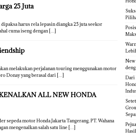
Hond
arga 25 Juta
Sukse
Pili
dipaksa harus rela lepasin diangka 25 juta seekor
Posi
dahal cuma iseng dengan
[…]
Maks
Warn
riendship
Lebi
New 
deng
 akan melakukan perjalanan touring menggunakan motor
bro Donay yang berasal dari
[…]
Dari 
Hond
Indus
 KENALKAN ALL NEW HONDA
Sete
Grou
Sepa
ler sepeda motor Honda Jakarta Tangerang, PT. Wahana
Peju
gan mengenalkan salah satu line
[…]
Hasil