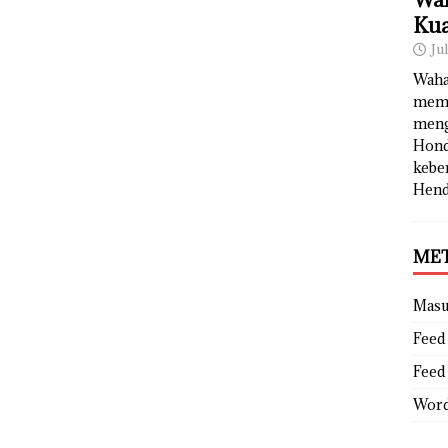
Kua
Ju
Waha
memb
meng
Hond
kebe
Hend
ME
Mas
Feed 
Feed
Word