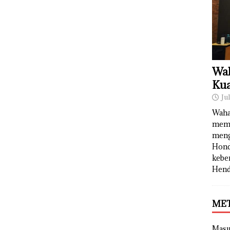
Wah
Kua
Ju
Waha
memb
meng
Hond
kebe
Hend
ME
Mas