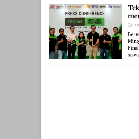
Tek
men
Ap
Berte
Ming
Fina
sisw