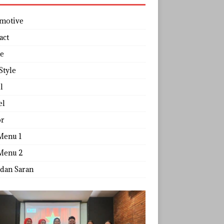
motive
act
e
Style
l
el
r
Menu 1
Menu 2
 dan Saran