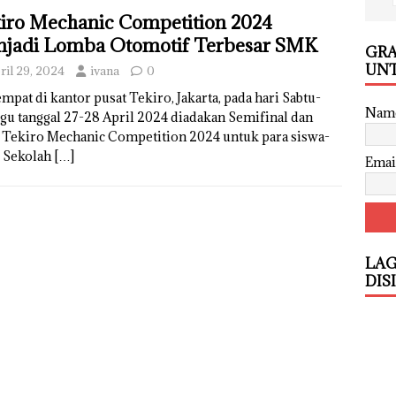
iro Mechanic Competition 2024
jadi Lomba Otomotif Terbesar SMK
GRA
UNT
ril 29, 2024
ivana
0
mpat di kantor pusat Tekiro, Jakarta, pada hari Sabtu-
Nam
gu tanggal 27-28 April 2024 diadakan Semifinal dan
l Tekiro Mechanic Competition 2024 untuk para siswa-
i Sekolah
[…]
Emai
LAG
DIS