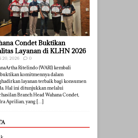
ana Condet Buktikan
litas Layanan di KLHN 2026
li 20, 2026
0
naArtha Ritelindo (WARI) kembali
uktikan komitmennya dalam
hadirkan layanan terbaik bagi konsumen
a. Hal ini ditunjukkan melalui
rhasilan Branch Head Wahana Condet,
ra Aprilian, yang
[…]
TA
uk