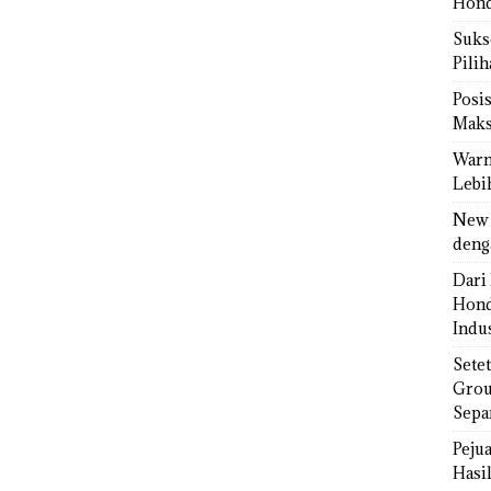
Hond
Sukse
Pili
Posi
Maks
Warn
Lebi
New 
deng
Dari 
Hond
Indus
Sete
Grou
Sepa
Peju
Hasil