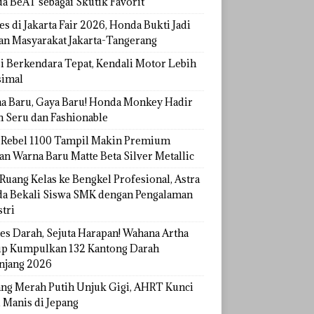
a BeAT sebagai Skutik Favorit
s di Jakarta Fair 2026, Honda Bukti Jadi
han Masyarakat Jakarta-Tangerang
si Berkendara Tepat, Kendali Motor Lebih
imal
a Baru, Gaya Baru! Honda Monkey Hadir
h Seru dan Fashionable
Rebel 1100 Tampil Makin Premium
an Warna Baru Matte Beta Silver Metallic
Ruang Kelas ke Bengkel Profesional, Astra
a Bekali Siswa SMK dengan Pengalaman
tri
tes Darah, Sejuta Harapan! Wahana Artha
p Kumpulkan 132 Kantong Darah
njang 2026
ang Merah Putih Unjuk Gigi, AHRT Kunci
 Manis di Jepang