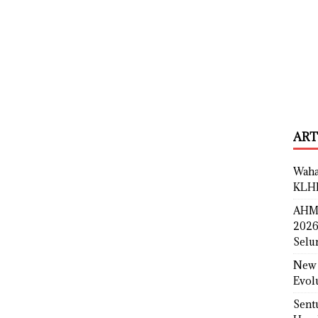
ART
Waha
KLH
AHM 
2026
Selu
New 
Evol
Sent