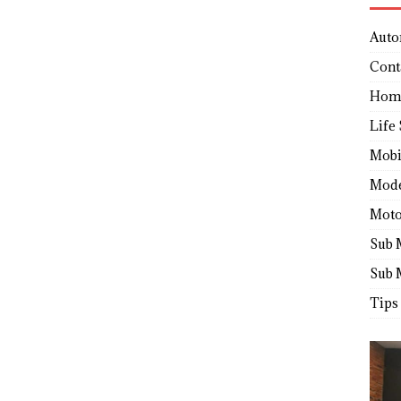
Auto
Cont
Hom
Life 
Mobi
Mod
Moto
Sub 
Sub 
Tips