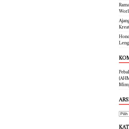
Rama
Worl
Ajan
Kreat
Hond
Leng
KOM
Peba
(AHM
Mimp
ARS
KAT