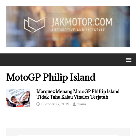
MotoGP Philip Island
Marquez Menang MotoGP Phillip Island
Tidak Tahu Kalau Vinales Terjatuh
Oktober 27, 2019
ivana