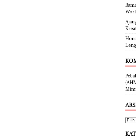
Rama
Worl
Ajan
Kreat
Hond
Leng
KOM
Peba
(AHM
Mimp
ARS
KAT