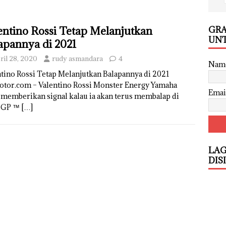
GRA
entino Rossi Tetap Melanjutkan
UNT
apannya di 2021
ril 28, 2020
rudy asmandara
4
Nam
tino Rossi Tetap Melanjutkan Balapannya di 2021
otor.com – Valentino Rossi Monster Energy Yamaha
Emai
 memberikan signal kalau ia akan terus membalap di
oGP ™
[…]
LAG
DIS