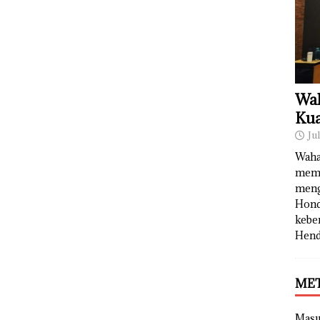
Wah
Kua
Ju
Waha
memb
meng
Hond
kebe
Hend
ME
Mas