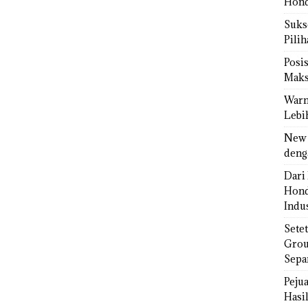
Hond
Sukse
Pili
Posi
Maks
Warn
Lebi
New 
deng
Dari 
Hond
Indus
Sete
Grou
Sepa
Peju
Hasil