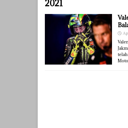
2021
Val
Bal
Ap
Valen
Jakm
telah
Mot