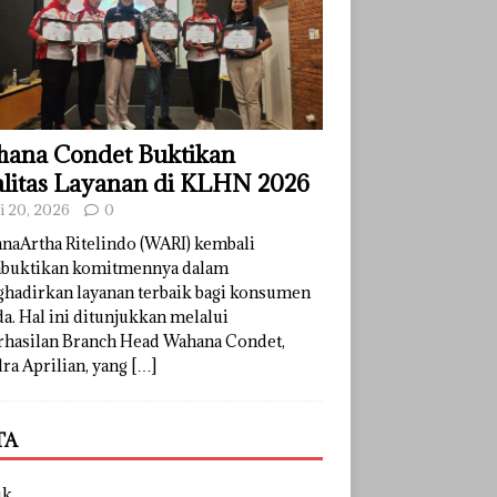
ana Condet Buktikan
litas Layanan di KLHN 2026
li 20, 2026
0
naArtha Ritelindo (WARI) kembali
uktikan komitmennya dalam
hadirkan layanan terbaik bagi konsumen
a. Hal ini ditunjukkan melalui
rhasilan Branch Head Wahana Condet,
ra Aprilian, yang
[…]
TA
uk