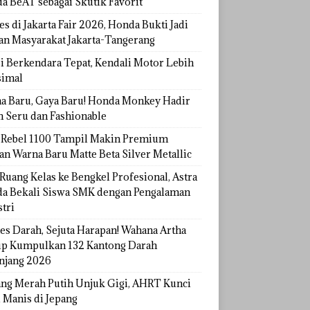
a BeAT sebagai Skutik Favorit
s di Jakarta Fair 2026, Honda Bukti Jadi
han Masyarakat Jakarta-Tangerang
si Berkendara Tepat, Kendali Motor Lebih
imal
a Baru, Gaya Baru! Honda Monkey Hadir
h Seru dan Fashionable
Rebel 1100 Tampil Makin Premium
an Warna Baru Matte Beta Silver Metallic
Ruang Kelas ke Bengkel Profesional, Astra
a Bekali Siswa SMK dengan Pengalaman
tri
tes Darah, Sejuta Harapan! Wahana Artha
p Kumpulkan 132 Kantong Darah
njang 2026
ang Merah Putih Unjuk Gigi, AHRT Kunci
 Manis di Jepang