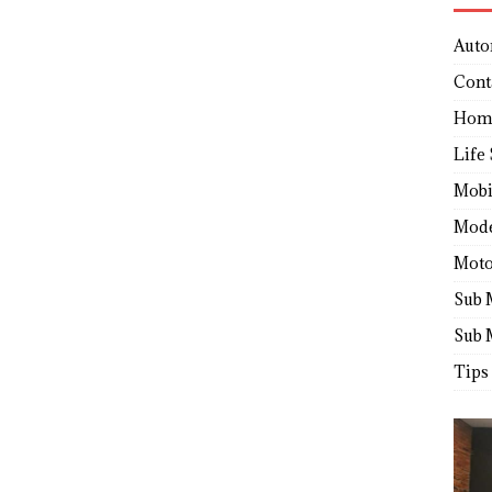
Auto
Cont
Hom
Life 
Mobi
Mod
Moto
Sub 
Sub 
Tips