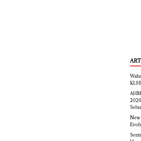
ART
Waha
KLH
AHM 
2026
Selu
New 
Evol
Sent