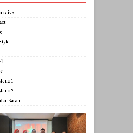
motive
act
e
Style
l
el
r
Menu 1
Menu 2
 dan Saran