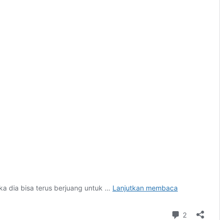
Apa
ika dia bisa terus berjuang untuk …
Lanjutkan membaca
Mimpi
Valentino
Komentar
2
Rossi